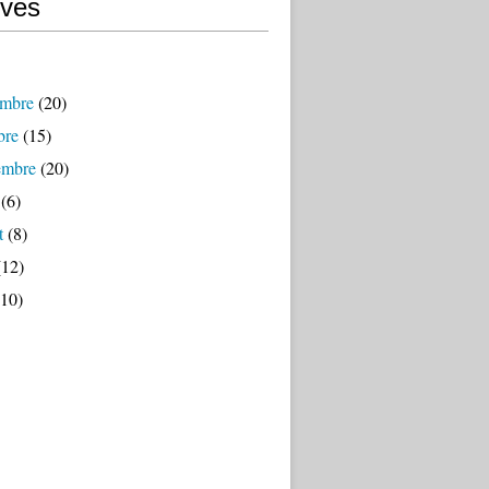
ives
mbre
(20)
bre
(15)
embre
(20)
(6)
t
(8)
12)
10)