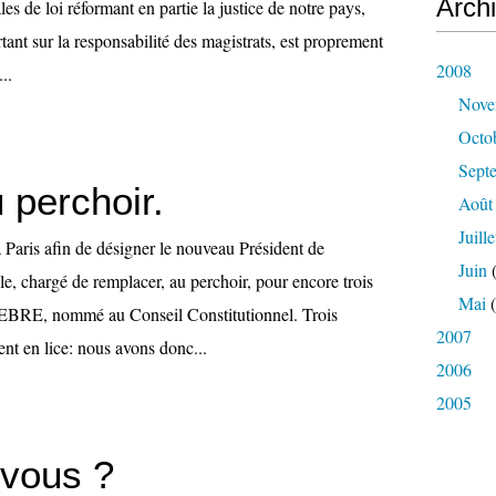
Arch
es de loi réformant en partie la justice de notre pays,
ant sur la responsabilité des magistrats, est proprement
2008
..
Nove
Octo
Sept
u perchoir.
Août
Juille
à Paris afin de désigner le nouveau Président de
Juin
(
e, chargé de remplacer, au perchoir, pour encore trois
Mai
(
EBRE, nommé au Conseil Constitutionnel. Trois
2007
nt en lice: nous avons donc...
2006
2005
-vous ?