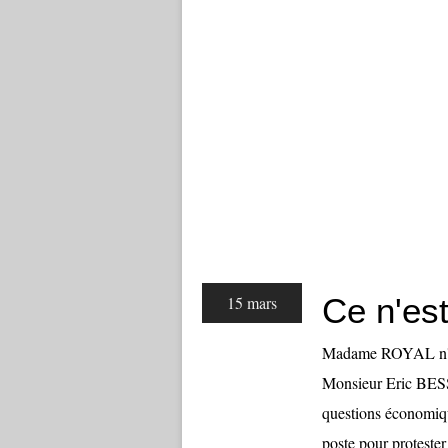
Ce n'est
15 mars
Madame ROYAL n'arr
Monsieur Eric BESS
questions économiqu
poste pour protester