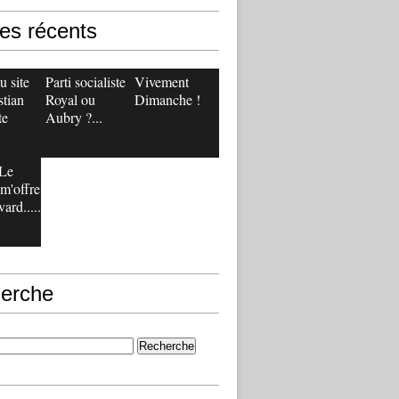
les récents
 site
Parti socialiste :
Vivement
stian
Royal ou
Dimanche !
te
Aubry ?...
Le
m'offre
ard.....
erche