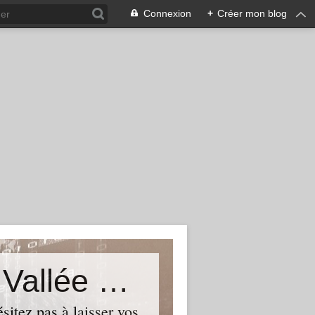
Connexion
+
Créer mon blog
Le Blog du Député de Tourcoing Vallée de La Lys
itez pas à laisser vos