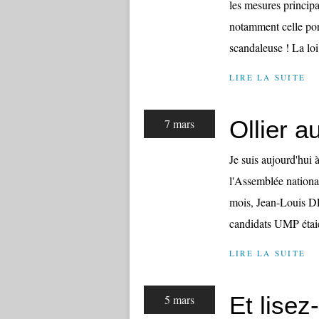
les mesures principal
notamment celle port
scandaleuse ! La loi.
LIRE LA SUITE
Ollier a
7 mars
Je suis aujourd'hui 
l'Assemblée national
mois, Jean-Louis D
candidats UMP étaie
LIRE LA SUITE
Et lisez
5 mars