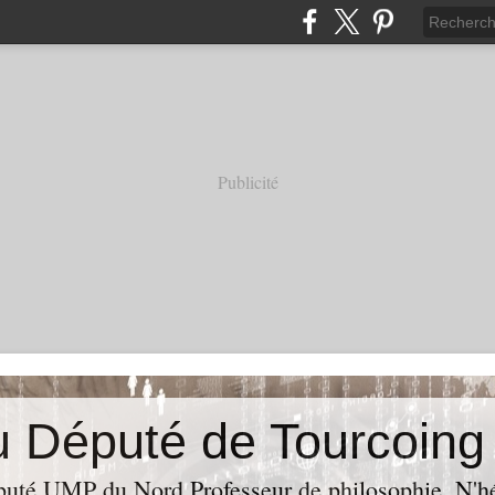
Publicité
puté UMP du Nord,Professeur de philosophie. N'hés