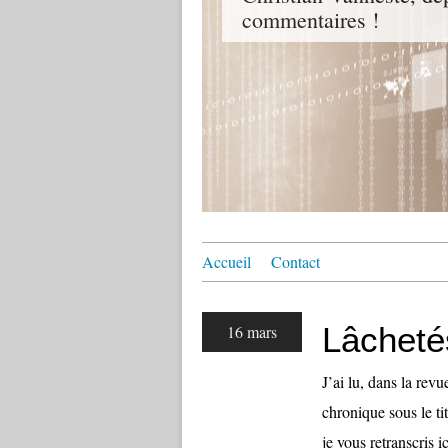
commentaires !
Accueil
Contact
Lâchetés
16 mars
J’ai lu, dans la rev
chronique sous le t
je vous retranscris i