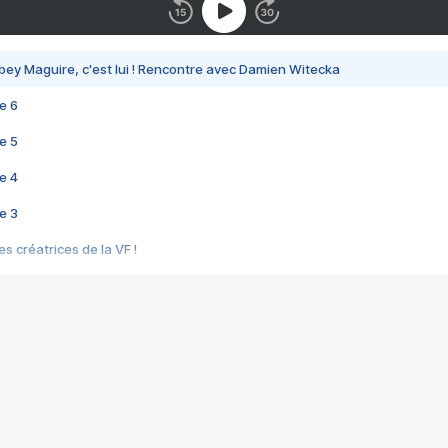
bey Maguire, c'est lui ! Rencontre avec Damien Witecka
e 6
e 5
e 4
e 3
s créatrices de la VF !
e 2
e 1
e Mektoub My Love arrive enfin ! Rencontre avec Shaïn Boumedine et Sal
i : après Toni en famille
elle réalise le bouleversant Dites lui que je l'aime