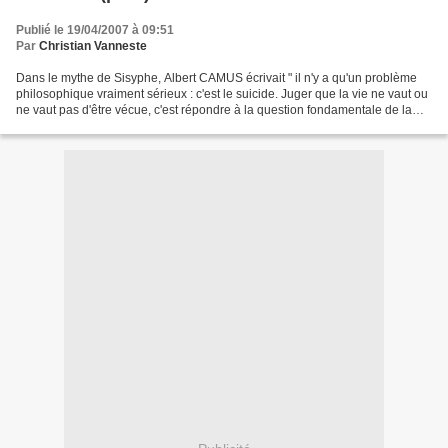
Publié le 19/04/2007 à 09:51
Par
Christian Vanneste
Dans le mythe de Sisyphe, Albert CAMUS écrivait " il n'y a qu'un problème
philosophique vraiment sérieux : c'est le suicide. Juger que la vie ne vaut ou
ne vaut pas d'être vécue, c'est répondre à la question fondamentale de la
philosophie "... Il ajoutait...