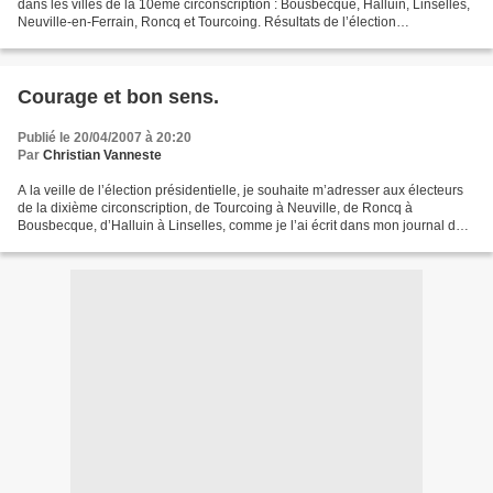
dans les villes de la 10ème circonscription : Bousbecque, Halluin, Linselles,
Neuville-en-Ferrain, Roncq et Tourcoing. Résultats de l’élection
présidentielle, premier tour,...
Courage et bon sens.
Publié le 20/04/2007 à 20:20
Par
Christian Vanneste
A la veille de l’élection présidentielle, je souhaite m’adresser aux électeurs
de la dixième circonscription, de Tourcoing à Neuville, de Roncq à
Bousbecque, d’Halluin à Linselles, comme je l’ai écrit dans mon journal du
député. Sur toutes les questions...