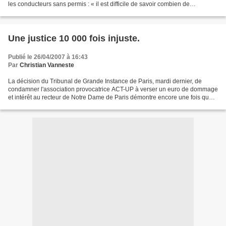
les conducteurs sans permis : « il est difficile de savoir combien de
conducteurs en France roulent...
Une justice 10 000 fois injuste.
Publié le 26/04/2007 à 16:43
Par
Christian Vanneste
La décision du Tribunal de Grande Instance de Paris, mardi dernier, de
condamner l'association provocatrice ACT-UP à verser un euro de dommage
et intérêt au recteur de Notre Dame de Paris démontre encore une fois que
notre pays a une justice à deux vitesses....