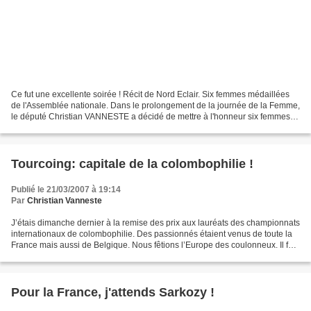
Ce fut une excellente soirée ! Récit de Nord Eclair. Six femmes médaillées
de l'Assemblée nationale. Dans le prolongement de la journée de la Femme,
le député Christian VANNESTE a décidé de mettre à l'honneur six femmes
de sa circonscription, une pour...
Tourcoing: capitale de la colombophilie !
Publié le 21/03/2007 à 19:14
Par
Christian Vanneste
J’étais dimanche dernier à la remise des prix aux lauréats des championnats
internationaux de colombophilie. Des passionnés étaient venus de toute la
France mais aussi de Belgique. Nous fêtions l’Europe des coulonneux. Il faut
savoir que le Nord est la...
Pour la France, j'attends Sarkozy !