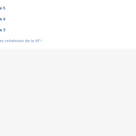
e 5
e 4
e 3
s créatrices de la VF !
e 2
e 1
e Mektoub My Love arrive enfin ! Rencontre avec Shaïn Boumedine et Sal
i : après Toni en famille
elle réalise le bouleversant Dites lui que je l'aime
ais ! Rencontre autour de Vie privée de Rebecca Zlotowski
 de Marguerite, Grave... Rencontre avec Ella Rumpf
 Les Rêveurs, un film intime sur la santé mentale