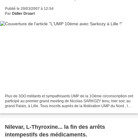
Publié le 29/03/2007 à 12:54
Par
Didier Droart
Plus de 3OO militants et sympathisants UMP de la 1Oème circonscription ont
participé au premier grand meeting de Nicolas SARKOZY tenu, hier soir, au
grand Palais, à Lille. Tous inscrits auprès de la fédération UMP du Nord , la
majorité des militants s’étaient...
Nilevar, L-Thyroxine... la fin des arrêts
intempestifs des médicaments.