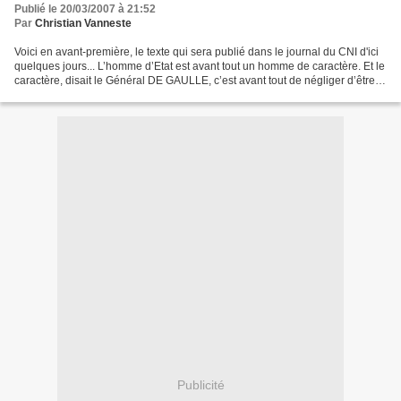
Publié le 20/03/2007 à 21:52
Par
Christian Vanneste
Voici en avant-première, le texte qui sera publié dans le journal du CNI d'ici
quelques jours... L’homme d’Etat est avant tout un homme de caractère. Et le
caractère, disait le Général DE GAULLE, c’est avant tout de négliger d’être
abandonné par les siens…...
Publicité