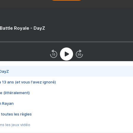
 Battle Royale - DayZ
 DayZ
 a 13 ans (et vous l'avez ignoré)
e (littéralement)
im Rayan
 toutes les règles
s les jeux vidéo