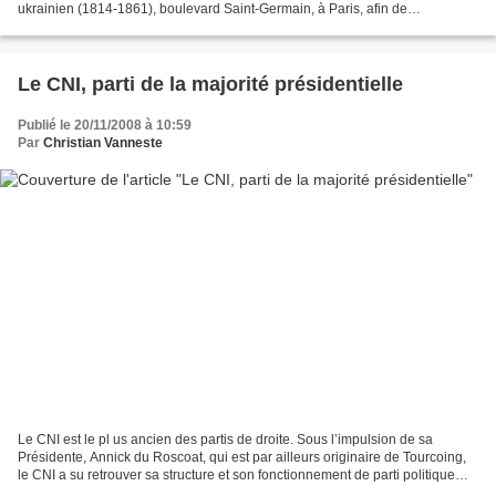
ukrainien (1814-1861), boulevard Saint-Germain, à Paris, afin de
commémorer le 75ème anniversaire de l’Holodomor, perpétré...
Le CNI, parti de la majorité présidentielle
Publié le 20/11/2008 à 10:59
Par
Christian Vanneste
Le CNI est le pl us ancien des partis de droite. Sous l’impulsion de sa
Présidente, Annick du Roscoat, qui est par ailleurs originaire de Tourcoing,
le CNI a su retrouver sa structure et son fonctionnement de parti politique
propre. Comme vous le savez,...