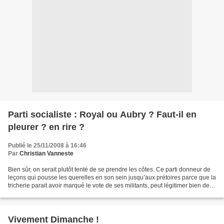
Parti socialiste : Royal ou Aubry ? Faut-il en
pleurer ? en rire ?
Publié le 25/11/2008 à 16:46
Par
Christian Vanneste
Bien sûr, on serait plutôt tenté de se prendre les côtes. Ce parti donneur de
leçons qui pousse les querelles en son sein jusqu’aux prétoires parce que la
tricherie parait avoir marqué le vote de ses militants, peut légitimer bien des
mines réjouies sur...
Vivement Dimanche !