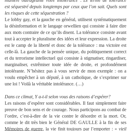
manière outrageante votre intolérance”. Le terme de tolérance
est séquestré depuis longtemps par ceux que l’on sait. Quels sont
les risques de cette séquestration ?
Le lobby gay, et la gauche en général, utilisent systématiquement
la désinformation et le langage orwellien qui consiste à faire dire
aux mots contraire de ce qu’ils disent. La tolérance consiste avant
tout à accepter le pluralisme des idées et leur expression. La droite
est le camp de la liberté et donc de la tolérance : ma victoire est
celle-là. La gauche de la pensée unique, du politiquement correct
et du terrorisme intellectuel qui consiste à stigmatiser, ringardiser,
marginaliser, extrêmiser toute idée de droite, et profondément
intolérante. N’hésitez pas à vous servir de mon exemple : on a
voulu empêcher à un député, à un catholique, de s’exprimer sur
une loi ! Voilà la véritable intolérance. (…)
Dans ce climat, Y a-t-il selon vous des raisons d’espérer?
Les raisons d’espérer sont considérables. Il faut simplement faire
preuve de bon sens et de courage. Nous participons au combat de
l’ordre, c’est-à-dire de la vie contre le désordre et la mort. Or,
comme le dit très bien le Général DE GAULLE à la fin de ses
Mémoires de guerre
, la vie finit toujours par l’emporter : «
vieil