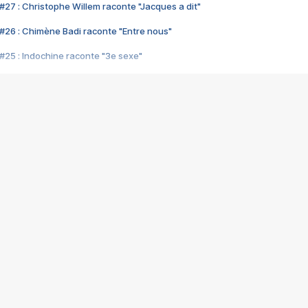
#27 : Christophe Willem raconte "Jacques a dit"
#26 : Chimène Badi raconte "Entre nous"
#25 : Indochine raconte "3e sexe"
#24 : Zaho raconte "C'est chelou"
#23 : Patrick Bruel raconte "Au café des délices"
#22 : Kyo raconte "Le chemin"
#21 : Nolwenn Leroy raconte "Cassé"
#20 : Patrick Hernandez raconte "Born to be alive"
#19 : Lorie raconte "Près de moi"
#18 : Michael Jones raconte "A nos actes manqués" (avec Jean-Jacque
#17 : Khaled raconte "Aïcha"
#16 : Corneille raconte "Parce qu'on vient de loin"
#15 : Indochine raconte "L'aventurier"