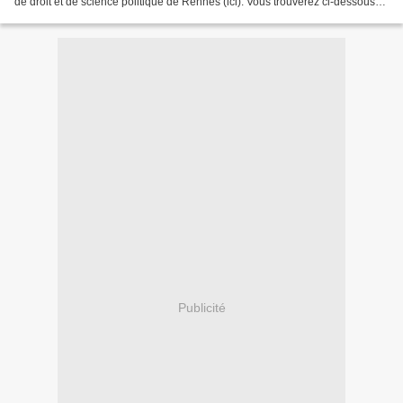
de droit et de science politique de Rennes (ici). Vous trouverez ci-dessous
un extrait (reproduit...
Publicité