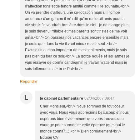
coeur n'y tiendra pas.<br /> Je vais tout de même l'AIMER
d'affection forte et de tendre amitié comme il le souhaite.<br />
On va prendre d'ailleurs une co-location mais si il tombe
amoureux d'un garçon il m'a dit qu'on resterait amis pour la
vie.<br /> Je voudrais tant être dans le ciel : je ne mange plus,
je suis devenu irritable et mes parents sont tristes de me voir
ainsi.<br /> On passera nos vacances encore ensemble mais
je crois que dans la vie il vaut mieux rester seul .<br />
Excusez moi mon impudeur de mes sentiments, mais je suis
pas bien du tout ce soir.<br /> La gorge nouée et les larmes je
vais essayer de dormir car deamin le travail m'attend mais je
suis tellement mal.<br /> Pat<br />
Répondre
L
le cabinet parlementaire
02/04/2007 09:47
Cher Monsieur,<br /> Nous sommes de tout coeur
avec vous. Nous vous apprécions beaucoup et nous
espérons bien évidemment que vous trouverez le
courage pour surmonter cette épreuve (que tout le
monde connaît...).<br /> Bien cordialement<br />
Equipe CV