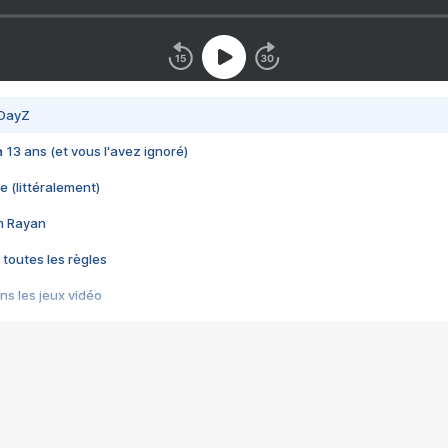
 DayZ
 a 13 ans (et vous l'avez ignoré)
e (littéralement)
im Rayan
 toutes les règles
s les jeux vidéo
us choquant de Rockstar ? - Le scandale BULLY
e plus moche de Steam
du RÊVE tourne au CAUCHEMAR
pendant 8 heures