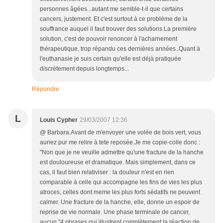
personnes âgées...autant me semble-t-il que certains
cancers, justement. Et c'est surtout à ce problème de la
souffrance auquel il faut trouver des solutions.La première
solution, c'est de pouvoir renoncer à l'acharnement
thérapeutique, trop répandu ces dernières années..Quant à
l'euthanasie je suis certain qu'elle est déjà pratiquée
discrètement depuis longtemps...
Répondre
L
Louis Cypher
29/03/2007 12:36
@ Barbara.Avant de m'envoyer une volée de bois vert, vous
auriez pur me relire à tete reposée.Je me copie-colle donc :
"Non que je ne veuille admettre qu'une fracture de la hanche
est douloureuse et dramatique. Mais simplement, dans ce
cas, il faut bien relativiser : la douleur n'est en rien
comparable à celle qui accompagne les fins de vies les plus
atroces, celles dont meme les plus forts sédatifs ne peuvent
calmer. Une fracture de la hanche, elle, donne un espoir de
reprise de vie normale. Une phase terminale de cancer,
aucun."4 phrases qui illustrent complètement la réaction de