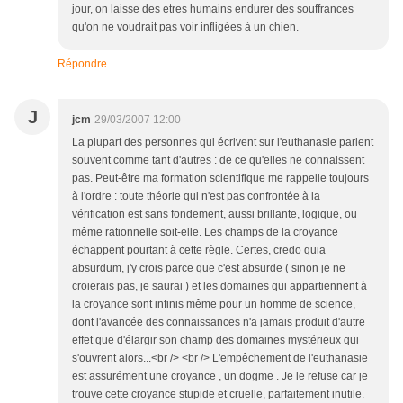
jour, on laisse des etres humains endurer des souffrances
qu'on ne voudrait pas voir infligées à un chien.
Répondre
J
jcm
29/03/2007 12:00
La plupart des personnes qui écrivent sur l'euthanasie parlent
souvent comme tant d'autres : de ce qu'elles ne connaissent
pas. Peut-être ma formation scientifique me rappelle toujours
à l'ordre : toute théorie qui n'est pas confrontée à la
vérification est sans fondement, aussi brillante, logique, ou
même rationnelle soit-elle. Les champs de la croyance
échappent pourtant à cette règle. Certes, credo quia
absurdum, j'y crois parce que c'est absurde ( sinon je ne
croierais pas, je saurai ) et les domaines qui appartiennent à
la croyance sont infinis même pour un homme de science,
dont l'avancée des connaissances n'a jamais produit d'autre
effet que d'élargir son champ des domaines mystérieux qui
s'ouvrent alors...<br /> <br /> L'empêchement de l'euthanasie
est assurément une croyance , un dogme . Je le refuse car je
trouve cette croyance stupide et cruelle, parfaitement inutile.