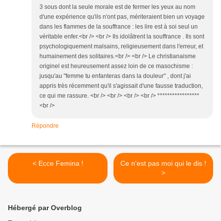
3 sous dont la seule morale est de fermer les yeux au nom
d'une expérience qu'ils n'ont pas, mériteraient bien un voyage
dans les flammes de la souffrance : les lire est à soi seul un
véritable enfer.<br /> <br /> Ils idolâtrent la souffrance . Ils sont
psychologiquement malsains, religieusement dans l'erreur, et
humainement des solitaires.<br /> <br /> Le christianaisme
originel est heureusement assez loin de ce masochisme :
jusqu'au "femme tu enfanteras dans la douleur" , dont j'ai
appris très récemment qu'il s'agissait d'une fausse traduction,
ce qui me rassure. <br /> <br /> <br /> <br /> *****************
<br />
Répondre
< Ecce Femina !
Ce n'est pas moi qui le dis !
>
Hébergé par Overblog