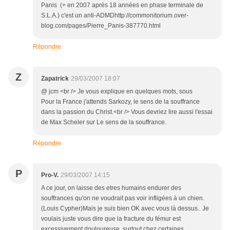
Panis (+ en 2007 après 18 années en phase terminale de
S.L.A.) c'est un anti-ADMDhttp://commonitorium.over-
blog.com/pages/Pierre_Panis-387770.html
Répondre
Z
Zapatrick
29/03/2007 18:07
@ jcm <br /> Je vous explique en quelques mots, sous
Pour la France j'attends Sarkozy, le sens de la souffrance
dans la passion du Christ.<br /> Vous devriez lire aussi l'essai
de Max Scheler sur Le sens de la souffrance.
Répondre
P
Pro-V.
29/03/2007 14:15
A ce jour, on laisse des etres humains endurer des
souffrances qu'on ne voudrait pas voir infligées à un chien.
(Louis Cypher)Mais je suis bien OK avec vous là dessus. Je
voulais juste vous dire que la fracture du fémur est
excessivement douloureuse, surtout chez certaines