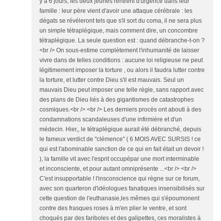
y a 6 jours, les deux jeunes rentrent d'urgence dans leur
famille : leur père vient d'avoir une attaque cérébrale : les
dégats se révéleront tels que s'il sort du coma, il ne sera plus
un simple tétraplégique, mais comment dire, un concombre
tétraplégique. La seule question est : quand débranche-t-on ?
<br /> On sous-estime complètement l'inhumanité de laisser
vivre dans de telles conditions : aucune loi religieuse ne peut
légitimement imposer la torture , ou alors il faudra lutter contre
la torture, et lutter contre Dieu s'il est mauvais. Seul un
mauvais Dieu peut imposer une telle règle, sans rapport avec
des plans de Dieu liés à des gigantismes de catastrophes
cosmiques.<br /> <br /> Les derniers procès ont abouti à des
condamnations scandaleuses d'une infirmière et d'un
médecin. Hier,, le tétraplégique aurait été débranché, depuis
le fameux verdict de "clémence" ( 6 MOIS AVEC SURSIS ! ce
qui est l'abominable sanction de ce qui en fait était un devoir !
), la famille vit avec l'esprit occupépar une mort interminable
et inconsciente, et pour autant omniprésente ...<br /> <br />
C'est insupportable ! l'insconscience qui règne sur ce forum,
avec son quarteron d'idéologues fanatiques insensibilisés sur
cette question de l'euthanasie,les mêmes qui s'époumonent
contre des frasques roses à m'en plier le ventre, et sont
choqués par des fariboles et des galipettes, ces moralistes à