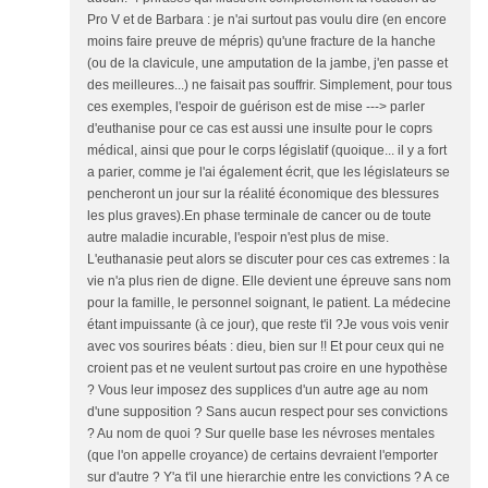
Pro V et de Barbara : je n'ai surtout pas voulu dire (en encore
moins faire preuve de mépris) qu'une fracture de la hanche
(ou de la clavicule, une amputation de la jambe, j'en passe et
des meilleures...) ne faisait pas souffrir. Simplement, pour tous
ces exemples, l'espoir de guérison est de mise ---> parler
d'euthanise pour ce cas est aussi une insulte pour le coprs
médical, ainsi que pour le corps législatif (quoique... il y a fort
a parier, comme je l'ai également écrit, que les législateurs se
pencheront un jour sur la réalité économique des blessures
les plus graves).En phase terminale de cancer ou de toute
autre maladie incurable, l'espoir n'est plus de mise.
L'euthanasie peut alors se discuter pour ces cas extremes : la
vie n'a plus rien de digne. Elle devient une épreuve sans nom
pour la famille, le personnel soignant, le patient. La médecine
étant impuissante (à ce jour), que reste t'il ?Je vous vois venir
avec vos sourires béats : dieu, bien sur !! Et pour ceux qui ne
croient pas et ne veulent surtout pas croire en une hypothèse
? Vous leur imposez des supplices d'un autre age au nom
d'une supposition ? Sans aucun respect pour ses convictions
? Au nom de quoi ? Sur quelle base les névroses mentales
(que l'on appelle croyance) de certains devraient l'emporter
sur d'autre ? Y'a t'il une hierarchie entre les convictions ? A ce