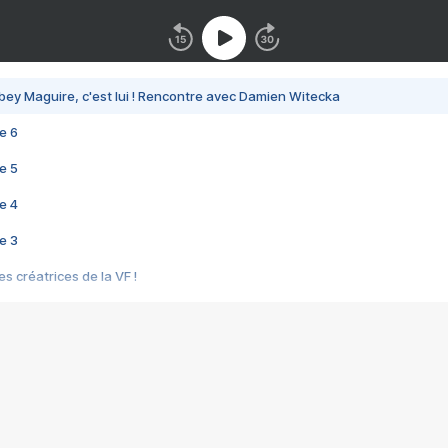
bey Maguire, c'est lui ! Rencontre avec Damien Witecka
e 6
e 5
e 4
e 3
s créatrices de la VF !
e 2
e 1
e Mektoub My Love arrive enfin ! Rencontre avec Shaïn Boumedine et Sal
i : après Toni en famille