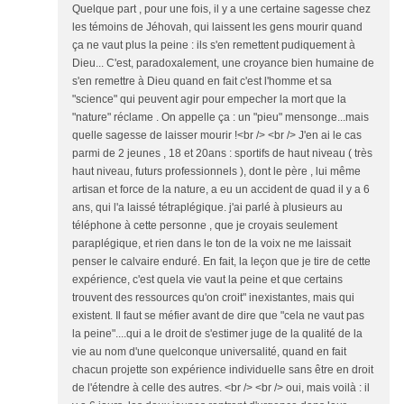
Quelque part , pour une fois, il y a une certaine sagesse chez
les témoins de Jéhovah, qui laissent les gens mourir quand
ça ne vaut plus la peine : ils s'en remettent pudiquement à
Dieu... C'est, paradoxalement, une croyance bien humaine de
s'en remettre à Dieu quand en fait c'est l'homme et sa
"science" qui peuvent agir pour empecher la mort que la
"nature" réclame . On appelle ça : un "pieu" mensonge...mais
quelle sagesse de laisser mourir !<br /> <br /> J'en ai le cas
parmi de 2 jeunes , 18 et 20ans : sportifs de haut niveau ( très
haut niveau, futurs professionnels ), dont le père , lui même
artisan et force de la nature, a eu un accident de quad il y a 6
ans, qui l'a laissé tétraplégique. j'ai parlé à plusieurs au
téléphone à cette personne , que je croyais seulement
paraplégique, et rien dans le ton de la voix ne me laissait
penser le calvaire enduré. En fait, la leçon que je tire de cette
expérience, c'est quela vie vaut la peine et que certains
trouvent des ressources qu'on croit" inexistantes, mais qui
existent. Il faut se méfier avant de dire que "cela ne vaut pas
la peine"....qui a le droit de s'estimer juge de la qualité de la
vie au nom d'une quelconque universalité, quand en fait
chacun projette son expérience individuelle sans être en droit
de l'étendre à celle des autres. <br /> <br /> oui, mais voilà : il