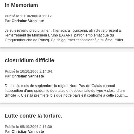
In Memoriam
Publié le 11/10/2006 à 15:12
Par
Christian Vanneste
Je suis revenu précipitament, hier soir, à Tourcoing, afin d'être présent à
l'enterrement de Monsieur Bruno BAYART, patron emblématique du
Croquembouche de Roncq. Ce fin gourmet et passionné a su émoustiller
nos papilles. Depuis son installation en 1985,...
clostridium difficile
Publié le 10/10/2006 à 14:04
Par
Christian Vanneste
Depuis le mois de septembre, la région Nord-Pas-de-Calais connaît
l’apparition d’une épidémie de maladie nosocomiale de type « clostridium
difficile ». C’est la première fois que notre pays est confronté à cette souche
hypervirulente, déjà détectée outre-Atlantique...
Lutte contre la torture.
Publié le 05/10/2006 à 16:30
Par
Christian Vanneste