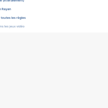
e (littéralement)
im Rayan
 toutes les règles
s les jeux vidéo
us choquant de Rockstar ? - Le scandale BULLY
e plus moche de Steam
du RÊVE tourne au CAUCHEMAR
pendant 8 heures
it… à tort
umiliés par un jeu vidéo
ire - Final Fantasy 8
ti un empire - Age of Empires
story DOFUS