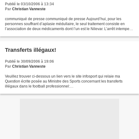
Publié le 03/10/2006 à 13:34
Par
Christian Vanneste
communiqué de presse communiqué de presse Aujourd’hui, pour les
personnes souffrant d’aplasie médullaire, le seul traitement consiste en
l’association de deux médicaments dont l’un est le Nilevar. L’arrêt intempestif
de la production de ce médicament...
Transferts illégaux!
Publié le 30/09/2006 à 19:06
Par
Christian Vanneste
Veuillez trouver ci-dessous un lien vers le site infosport qui relaie ma
Question écrite posée au Ministre des Sports concernant les transferts
illégaux dans le football professionnel:
http://www.infosport.org/PAR_TPL_IDENTIFIANT/5887/TPL_CODE/TPL_JUR
IDIQUE_FICHE/...