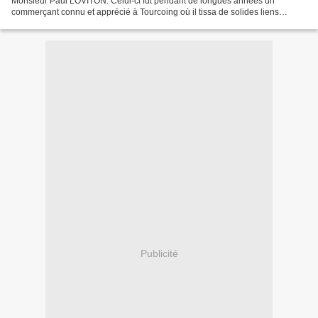
Monsieur Paul LOVITON. Celui-ci fut pendant de longues années un
commerçant connu et apprécié à Tourcoing où il tissa de solides liens
d’amitié avec beaucoup d’entre nous. Il fut également...
Publicité