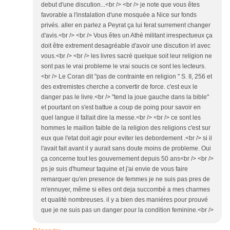
debut d'une discution...<br /> <br /> je note que vous êtes
favorable a l'instalation d'une mosquée a Nice sur fonds
privés. aller en parlez a Peyrat ça lui ferat surrement changer
d'avis.<br /> <br /> Vous êtes un Athé militant irrespectueux ça
doit être extrement desagréable d'avoir une discution irl avec
vous.<br /> <br /> les livres sacré quelque soit leur religion ne
sont pas le vrai probleme le vrai soucis ce sont les lecteurs.
<br /> Le Coran dit "pas de contrainte en religion " S. II, 256 et
des extremistes cherche a convertir de force. c'est eux le
danger pas le livre.<br /> "tend la joue gauche dans la bible"
et pourtant on s'est battue a coup de poing pour savoir en
quel langue il fallait dire la messe.<br /> <br /> ce sont les
hommes le maillon faible de la religion des religions c'est sur
eux que l'etat doit agir pour eviter les debordement .<br /> si il
l'avait fait avant il y aurait sans doute moins de probleme. Oui
ça concerne tout les gouvernement depuis 50 ans<br /> <br />
ps je suis d'humeur taquine et j'ai envie de vous faire
remarquer qu'en presence de femmes je ne suis pas pres de
m'ennuyer, même si elles ont deja succombé a mes charmes
et qualité nombreuses. il y a bien des maniéres pour prouvé
que je ne suis pas un danger pour la condition feminine.<br />