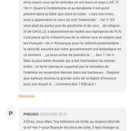
elroy savez vous qu'en principe on est dans un pays LAIC !!!
<br /> Quant à l'extrémisme et au fanatisme il est aussi
présent dans la bible que dans le coran . Lisez ces livres ,
vous y apprendrez le sens du mot "extrémiste" ...<br /> S'il
vous plait de parlez pas de gaullisme et de race , de religion .
Si de GAULLE a abandonné les harkis aux égorgeurs du FLN
c'est parce qu'ils n'étaient pas de la même race et religion que
les Français .<br /> Remarque pour le cabinet parlementaire ,
la sécurité assurée par votre gouvernement est fantastique en
ce moment ....ça vous arrive de prendre le ......bus ? <br />
Mais la plus belle réussite qui a fait l'admiration du monde
entier , ce fut le spectacle organisé par le ministère de
l'intérieur en novembre dernier dans les banlieues . J'espère
que sarkozy recevra la grande croix de la légion d'honneur
pour son travail si ....comment dire ? Efficace !
Répondre
P
PSEUDO
02/11/2006 20:41
A Elroy, vous dites "ma tolérance se limite au respect strict de
la loi"<br /> pour financer les lieux de culte, il faut changer la