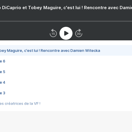
 DiCaprio et Tobey Maguire, c'est lui ! Rencontre avec Dam
bey Maguire, c'est lui ! Rencontre avec Damien Witecka
e 6
e 5
e 4
e 3
s créatrices de la VF !
e 2
e 1