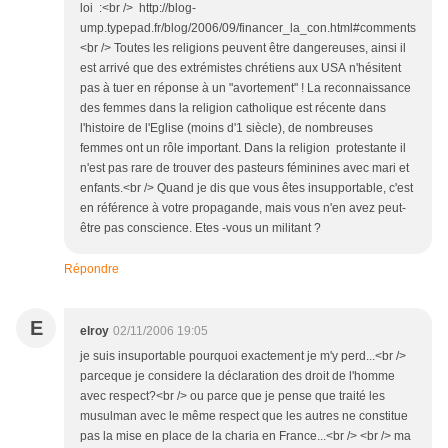
loi :<br /> http://blog-
ump.typepad.fr/blog/2006/09/financer_la_con.html#comments
<br /> Toutes les religions peuvent être dangereuses, ainsi il
est arrivé que des extrémistes chrétiens aux USA n'hésitent
pas à tuer en réponse à un "avortement" ! La reconnaissance
des femmes dans la religion catholique est récente dans
l'histoire de l'Eglise (moins d'1 siècle), de nombreuses
femmes ont un rôle important. Dans la religion protestante il
n'est pas rare de trouver des pasteurs féminines avec mari et
enfants.<br /> Quand je dis que vous êtes insupportable, c'est
en référence à votre propagande, mais vous n'en avez peut-
être pas conscience. Etes -vous un militant ?
Répondre
E
elroy
02/11/2006 19:05
je suis insuportable pourquoi exactement je m'y perd...<br />
parceque je considere la déclaration des droit de l'homme
avec respect?<br /> ou parce que je pense que traité les
musulman avec le même respect que les autres ne constitue
pas la mise en place de la charia en France...<br /> <br /> ma