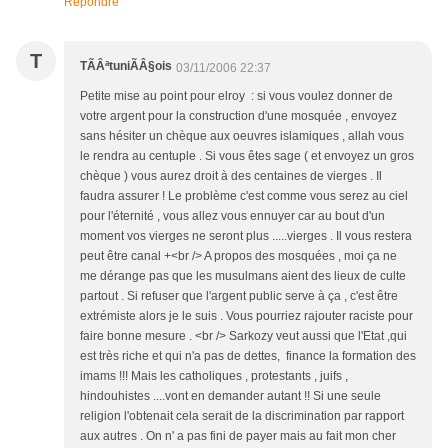
Répondre
T
TÃÂªtuniÃÂ§ois
03/11/2006 22:37
Petite mise au point pour elroy : si vous voulez donner de
votre argent pour la construction d'une mosquée , envoyez
sans hésiter un chèque aux oeuvres islamiques , allah vous
le rendra au centuple . Si vous êtes sage ( et envoyez un gros
chèque ) vous aurez droit à des centaines de vierges . Il
faudra assurer ! Le problème c'est comme vous serez au ciel
pour l'éternité , vous allez vous ennuyer car au bout d'un
moment vos vierges ne seront plus .....vierges . Il vous restera
peut être canal +<br /> A propos des mosquées , moi ça ne
me dérange pas que les musulmans aient des lieux de culte
partout . Si refuser que l'argent public serve à ça , c'est être
extrémiste alors je le suis . Vous pourriez rajouter raciste pour
faire bonne mesure . <br /> Sarkozy veut aussi que l'Etat ,qui
est très riche et qui n'a pas de dettes, finance la formation des
imams !!! Mais les catholiques , protestants , juifs ,
hindouhistes ....vont en demander autant !! Si une seule
religion l'obtenait cela serait de la discrimination par rapport
aux autres . On n' a pas fini de payer mais au fait mon cher