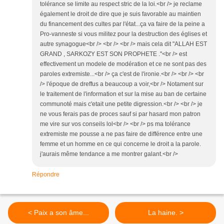
tolérance se limite au respect stric de la loi.<br /> je reclame
également le droit de dire que je suis favorable au maintien
du financement des cultes par l'état...ça va faire de la peine a
Pro-vanneste si vous militez pour la destruction des églises et
autre synagogue<br /> <br /> <br /> mais cela dit "ALLAH EST
GRAND , SARKOZY EST SON PROPHETE ."<br /> est
effectivement un modele de modération et ce ne sont pas des
paroles extremiste...<br /> ça c'est de l'ironie.<br /> <br /> <br
/> l'époque de dreffus a beaucoup a voir,<br /> Notament sur
le traitement de l'information et sur la mise au ban de certaine
communoté mais c'etait une petite digression.<br /> <br /> je
ne vous ferais pas de proces sauf si par hasard mon patron
me vire sur vos conseils lol<br /> <br /> ps ma tolérance
extremiste me pousse a ne pas faire de différence entre une
femme et un homme en ce qui concerne le droit a la parole.
j'aurais même tendance a me montrer galant.<br />
Répondre
< Paix a son âme...
La haine. >