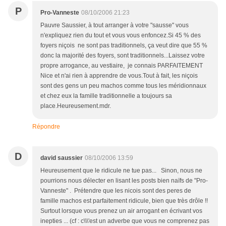
P
Pro-Vanneste
08/10/2006 21:23
Pauvre Saussier, à tout arranger à votre "sausse" vous
n'expliquez rien du tout et vous vous enfoncez.Si 45 % des
foyers niçois ne sont pas traditionnels, ça veut dire que 55 %
donc la majorité des foyers, sont traditionnels...Laissez votre
propre arrogance, au vestiaire, je connais PARFAITEMENT
Nice et n'ai rien à apprendre de vous.Tout à fait, les niçois
sont des gens un peu machos comme tous les méridionnaux
et chez eux la famille traditionnelle a toujours sa
place.Heureusement.mdr.
Répondre
D
david saussier
08/10/2006 13:59
Heureusement que le ridicule ne tue pas... Sinon, nous ne
pourrions nous délecter en lisant les posts bien naïfs de "Pro-
Vanneste" . Prétendre que les nicois sont des peres de
famille machos est parfaitement ridicule, bien que très drôle !!
Surtout lorsque vous prenez un air arrogant en écrivant vos
inepties ... (cf : c\\\'est un adverbe que vous ne comprenez pas