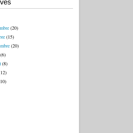
ives
mbre
(20)
bre
(15)
embre
(20)
(6)
t
(8)
12)
10)