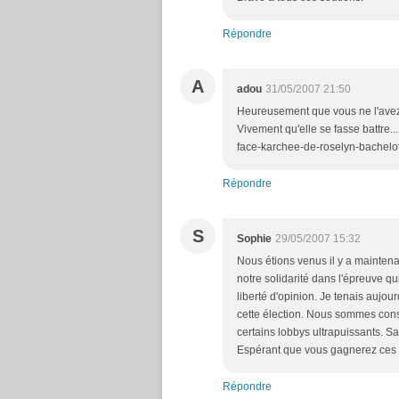
Répondre
A
adou
31/05/2007 21:50
Heureusement que vous ne l'avez p
Vivement qu'elle se fasse battre.
face-karchee-de-roselyn-bachelo
Répondre
S
Sophie
29/05/2007 15:32
Nous étions venus il y a maintena
notre solidarité dans l'épreuve qui
liberté d'opinion. Je tenais aujo
cette élection. Nous sommes consc
certains lobbys ultrapuissants. S
Espérant que vous gagnerez ces é
Répondre