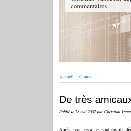
commentaires !
Accueil
Contact
De très amicaux
Publié le
28 mai 2007
par Christian Vanne
Après avoir reçu les soutiens de dép