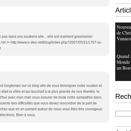
Artic
Nouveau
de Chri
as dans vos soutiens elle... elle est vraiment gravissime!
Vannes
...<br /> http://www.e-deo.net/blog/index.php?2007/05/31/1707-la-
t
Quand 
Monde 
un Bouv
nt longtemps sur ce blog afin de vous témoigner notre soutien et
 était la vôtre et qui touchait à la plus grande de nos libertés: la
Rech
urd'hui avec mon mari vous assurer de toute notre sympathie dans
ients des difficultés que vous devez rencontrer de la part de
achez que en en parlant autour de nous vous êtes très courageux.
lections. Bien à vous.