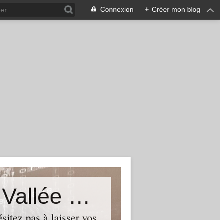
Connexion
+
Créer mon blog
Le Blog du Député de Tourcoing Vallée de La Lys
itez pas à laisser vos