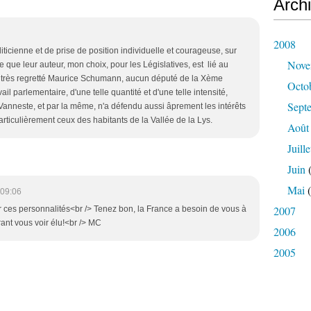
Arch
2008
ticienne et de prise de position individuelle et courageuse, sur
Nove
 que leur auteur, mon choix, pour les Législatives, est lié au
le très regretté Maurice Schumann, aucun député de la Xème
Octo
ail parlementaire, d'une telle quantité et d'une telle intensité,
Sept
Vanneste, et par la même, n'a défendu aussi âprement les intérêts
articulièrement ceux des habitants de la Vallée de la Lys.
Août
Juille
Juin
(
Mai
(
 09:06
2007
 ces personnalités<br /> Tenez bon, la France a besoin de vous à
ant vous voir élu!<br /> MC
2006
2005