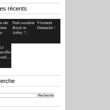
les récents
 site
Parti socialiste :
Vivement
stian
Royal ou
Dimanche !
te
Aubry ?...
Le
m'offre
ard.....
erche