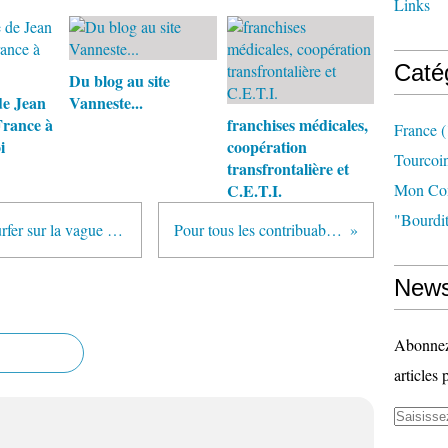
Links
Caté
Du blog au site
de Jean
Vanneste...
France à
franchises médicales,
France
(
i
coopération
Tourcoi
transfrontalière et
C.E.T.I.
Mon Com
"bourdit
Christian Vanneste (UMP) veut surfer sur la vague bleue.
Pour tous les contribuables !
News
Abonnez-
articles 