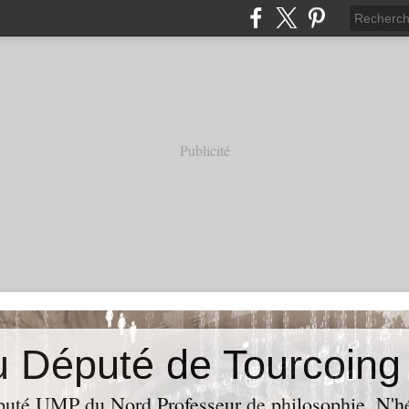
Publicité
puté UMP du Nord,Professeur de philosophie. N'hés