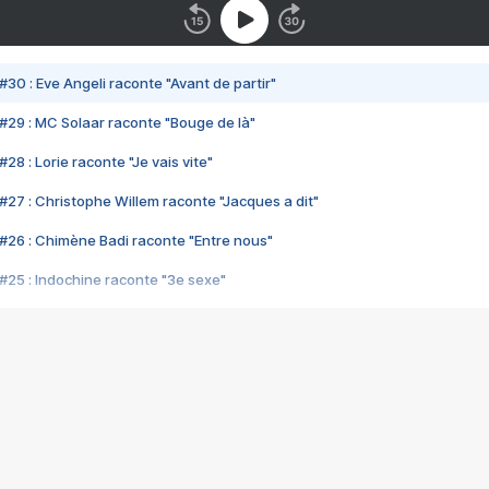
#30 : Eve Angeli raconte "Avant de partir"
#29 : MC Solaar raconte "Bouge de là"
28 : Lorie raconte "Je vais vite"
#27 : Christophe Willem raconte "Jacques a dit"
#26 : Chimène Badi raconte "Entre nous"
#25 : Indochine raconte "3e sexe"
#24 : Zaho raconte "C'est chelou"
#23 : Patrick Bruel raconte "Au café des délices"
#22 : Kyo raconte "Le chemin"
#21 : Nolwenn Leroy raconte "Cassé"
#20 : Patrick Hernandez raconte "Born to be alive"