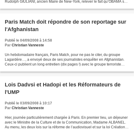
Rudolph GIULIANI, ancien Maire de New-York, relever le fait qu’OBAMA soit
un bon orateur mais qu’il n’ait jamais...
Paris Match doit répondre de son reportage sur
l'Afghanistan
Publié le 04/09/2008 à 14:58
Par
Christian Vanneste
Un hebdomadaire français, Paris Match, pour ne pas le citer, du groupe
Lagardère…, a envoyé deux de ses journalistes enquêter en Afghanistan.
Ceux-ci publient un long entretien (dix pages !) avec le groupe terroriste
Taliban qui a tué les soldats français...
Lois Dadvsi et Hadopi et les Réformateurs de
l'UMP
Publié le 03/09/2008 à 10:17
Par
Christian Vanneste
Hier, journée particulièrement chargée à Paris. En premier lieu, un déjeuner
avec le Ministre de la Culture et de la Communication, Madame ALBANEL.
Au menu, les deux lois sur la réforme de l’audiovisuel et sur la loi Création et
internet. Échanges passionnants...