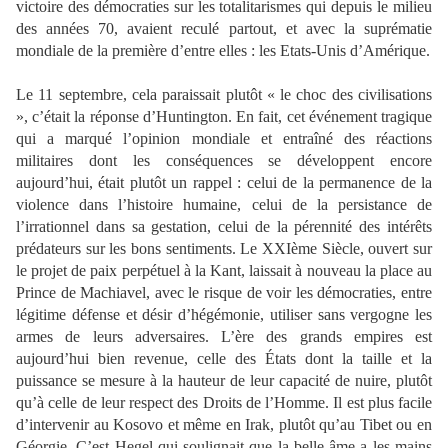
victoire des démocraties sur les totalitarismes qui depuis le milieu
des années 70, avaient reculé partout, et avec la suprématie
mondiale de la première d’entre elles : les Etats-Unis d’Amérique.
Le 11 septembre, cela paraissait plutôt « le choc des civilisations
», c’était la réponse d’Huntington. En fait, cet événement tragique
qui a marqué l’opinion mondiale et entraîné des réactions
militaires dont les conséquences se développent encore
aujourd’hui, était plutôt un rappel : celui de la permanence de la
violence dans l’histoire humaine, celui de la persistance de
l’irrationnel dans sa gestation, celui de la pérennité des intérêts
prédateurs sur les bons sentiments. Le XXIème Siècle, ouvert sur
le projet de paix perpétuel à la Kant, laissait à nouveau la place au
Prince de Machiavel, avec le risque de voir les démocraties, entre
légitime défense et désir d’hégémonie, utiliser sans vergogne les
armes de leurs adversaires. L’ère des grands empires est
aujourd’hui bien revenue, celle des États dont la taille et la
puissance se mesure à la hauteur de leur capacité de nuire, plutôt
qu’à celle de leur respect des Droits de l’Homme. Il est plus facile
d’intervenir au Kosovo et même en Irak, plutôt qu’au Tibet ou en
Géorgie. C’est Hegel qui soulignait que la belle âme a les mains