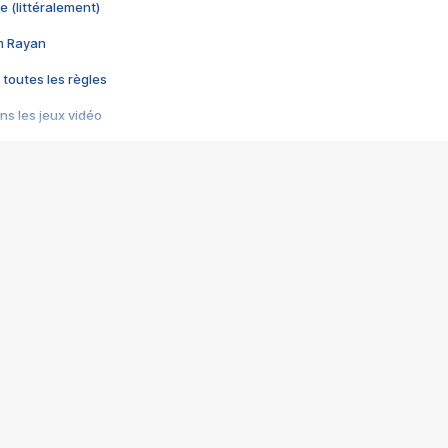
e (littéralement)
im Rayan
 toutes les règles
s les jeux vidéo
us choquant de Rockstar ? - Le scandale BULLY
e plus moche de Steam
du RÊVE tourne au CAUCHEMAR
pendant 8 heures
it… à tort
umiliés par un jeu vidéo
ire - Final Fantasy 8
ti un empire - Age of Empires
story DOFUS