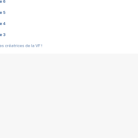
e 6
e 5
e 4
e 3
s créatrices de la VF !
e 2
e 1
e Mektoub My Love arrive enfin ! Rencontre avec Shaïn Boumedine et Sal
i : après Toni en famille
elle réalise le bouleversant Dites lui que je l'aime
ais ! Rencontre autour de Vie privée de Rebecca Zlotowski
 de Marguerite, Grave... Rencontre avec Ella Rumpf
 Les Rêveurs, un film intime sur la santé mentale