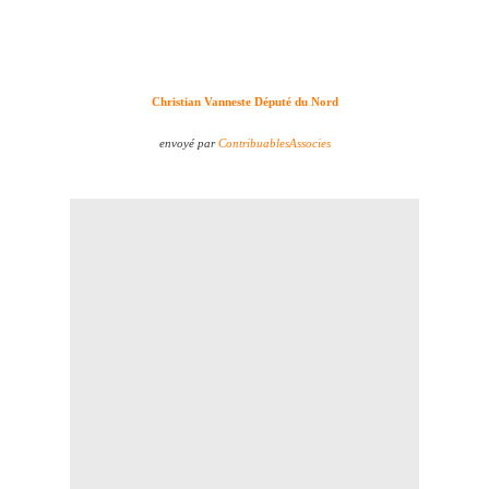
Christian Vanneste Député du Nord
envoyé par
ContribuablesAssocies