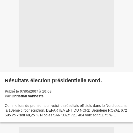
Résultats élection présidentielle Nord.
Publié le 07/05/2007 à 10:08
Par
Christian Vanneste
Comme lors du premier tour, voici les résultats officiels dans le Nord et dans
la 10ème circonscription. DEPARTEMENT DU NORD Ségolène ROYAL 672
695 voix soit 48,25 % Nicolas SARKOZY 721 484 voix soit 51,75 %
BOUSBECQUE Ségolène ROYAL 915 voix soit 32,98...