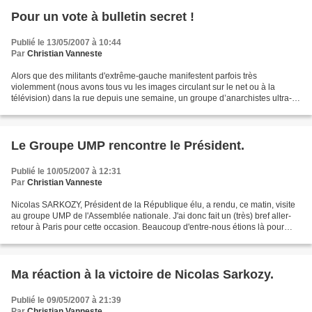
Pour un vote à bulletin secret !
Publié le 13/05/2007 à 10:44
Par
Christian Vanneste
Alors que des militants d'extrême-gauche manifestent parfois très
violemment (nous avons tous vu les images circulant sur le net ou à la
télévision) dans la rue depuis une semaine, un groupe d’anarchistes ultra-
minoritaire a décidé de bloquer la faculté...
Le Groupe UMP rencontre le Président.
Publié le 10/05/2007 à 12:31
Par
Christian Vanneste
Nicolas SARKOZY, Président de la République élu, a rendu, ce matin, visite
au groupe UMP de l'Assemblée nationale. J'ai donc fait un (très) bref aller-
retour à Paris pour cette occasion. Beaucoup d'entre-nous étions là pour
l'accueillir chaleureusement...
Ma réaction à la victoire de Nicolas Sarkozy.
Publié le 09/05/2007 à 21:39
Par
Christian Vanneste