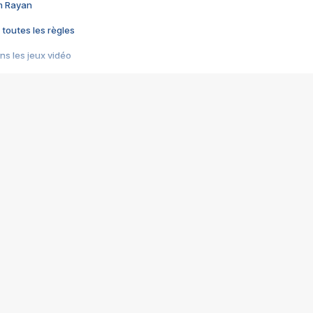
im Rayan
 toutes les règles
s les jeux vidéo
us choquant de Rockstar ? - Le scandale BULLY
e plus moche de Steam
du RÊVE tourne au CAUCHEMAR
pendant 8 heures
it… à tort
umiliés par un jeu vidéo
ire - Final Fantasy 8
ti un empire - Age of Empires
story DOFUS
tard, il crée l'un des pires jeux de tous les temps, MindsEye.