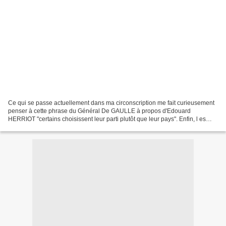
Ce qui se passe actuellement dans ma circonscription me fait curieusement
penser à cette phrase du Général De GAULLE à propos d'Edouard
HERRIOT "certains choisissent leur parti plutôt que leur pays". Enfin, l es
électeurs jugeront en leur âme et conscience....