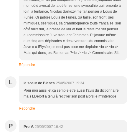
mon côté avocat de la défense, une sympathie qui remonte à
loin, à lenfance. Nicolas Sarkozy me fait penser à Louis de
Funès. Or jadore Louis de Funès. Sa taille, son front, ses
mimiques, ses tiques, sa grandiloquence toute française, son
côté faux dur, je brasse de lair et tout le reste me fait penser
au commissaire Juve traquant Fantomas. Et javoue même
que cinq ans dépisodes « des aventures du commissaire
Juve » à lElysée, ce nest pas pour me déplaire.<br /> <br />
Mais qui donc, est Fantomas ?<br /> <br /> Commissaire SIL
Répondre
L
la soeur de Bianca
25/05/2007 19:34
Pour moi aussi et ça semble être aussi l'avis du dictionnaire
mais LDelort a tenu à rectifier son post alors je m'interroge.
Répondre
P
Pro-V.
25/05/2007 16:42