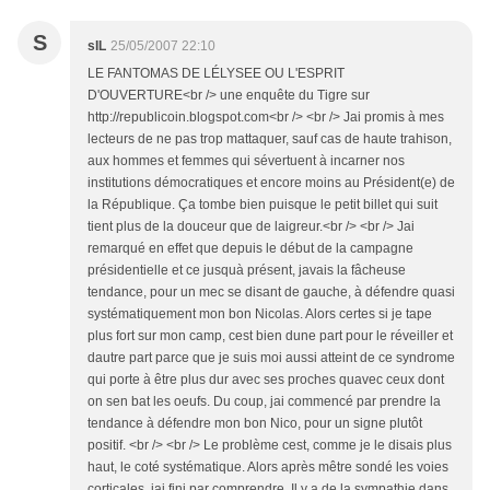
S
sIL
25/05/2007 22:10
LE FANTOMAS DE LÉLYSEE OU L'ESPRIT
D'OUVERTURE<br /> une enquête du Tigre sur
http://republicoin.blogspot.com<br /> <br /> Jai promis à mes
lecteurs de ne pas trop mattaquer, sauf cas de haute trahison,
aux hommes et femmes qui sévertuent à incarner nos
institutions démocratiques et encore moins au Président(e) de
la République. Ça tombe bien puisque le petit billet qui suit
tient plus de la douceur que de laigreur.<br /> <br /> Jai
remarqué en effet que depuis le début de la campagne
présidentielle et ce jusquà présent, javais la fâcheuse
tendance, pour un mec se disant de gauche, à défendre quasi
systématiquement mon bon Nicolas. Alors certes si je tape
plus fort sur mon camp, cest bien dune part pour le réveiller et
dautre part parce que je suis moi aussi atteint de ce syndrome
qui porte à être plus dur avec ses proches quavec ceux dont
on sen bat les oeufs. Du coup, jai commencé par prendre la
tendance à défendre mon bon Nico, pour un signe plutôt
positif. <br /> <br /> Le problème cest, comme je le disais plus
haut, le coté systématique. Alors après mêtre sondé les voies
corticales, jai fini par comprendre. Il y a de la sympathie dans