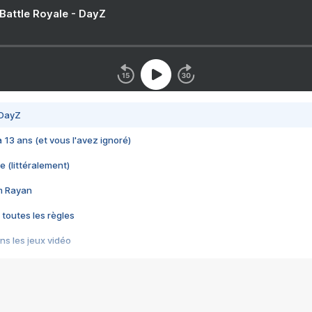
 Battle Royale - DayZ
 DayZ
 a 13 ans (et vous l'avez ignoré)
e (littéralement)
im Rayan
 toutes les règles
s les jeux vidéo
us choquant de Rockstar ? - Le scandale BULLY
e plus moche de Steam