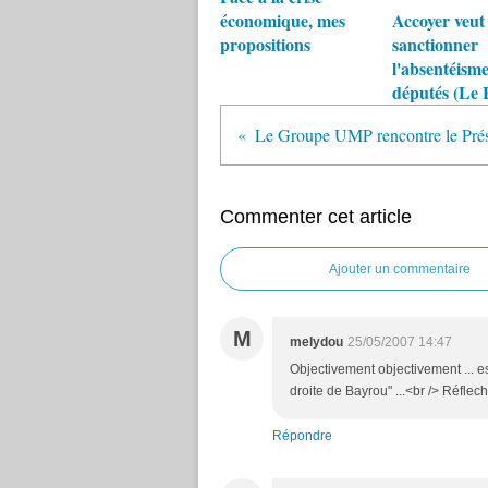
économique, mes
Accoyer veut
propositions
sanctionner
l'absentéisme
députés (Le 
Le Groupe UMP rencontre le Prés
Commenter cet article
Ajouter un commentaire
M
melydou
25/05/2007 14:47
Objectivement objectivement ... es
droite de Bayrou" ...<br /> Réflechi
Répondre