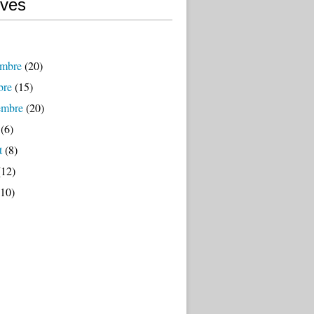
ives
mbre
(20)
bre
(15)
embre
(20)
(6)
t
(8)
12)
10)