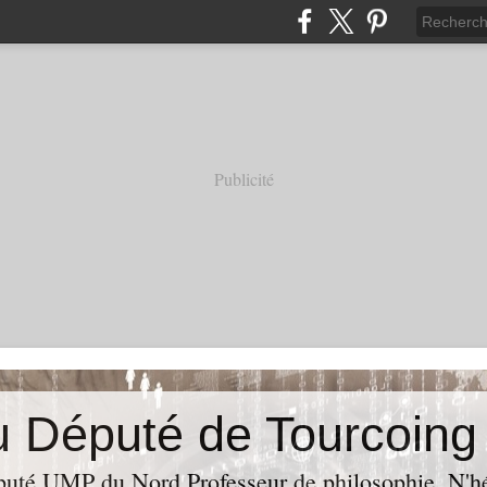
Publicité
puté UMP du Nord,Professeur de philosophie. N'hés