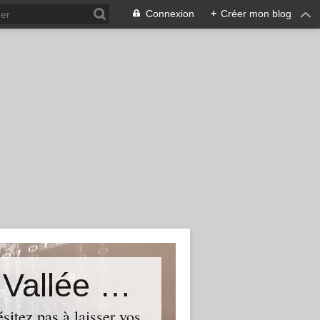
Connexion
+
Créer mon blog
Le Blog du Député de Tourcoing Vallée de La Lys
itez pas à laisser vos