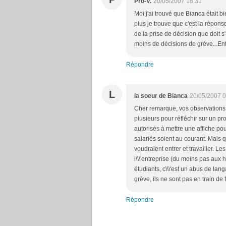
Pro-V.
20/05/2007 18:31
Moi j'ai trouvé que Bianca était b
plus je trouve que c'est la répons
de la prise de décision que doit s'
moins de décisions de grève...Enfi
Répondre
L
la soeur de Bianca
20/05/2007 0
Cher remarque, vos observations 
plusieurs pour réfléchir sur un proj
autorisés à mettre une affiche pour
salariés soient au courant. Mais 
voudraient entrer et travailler. Le
l\\\'entreprise (du moins pas aux h
étudiants, c\\\'est un abus de lan
grève, ils ne sont pas en train d
Répondre