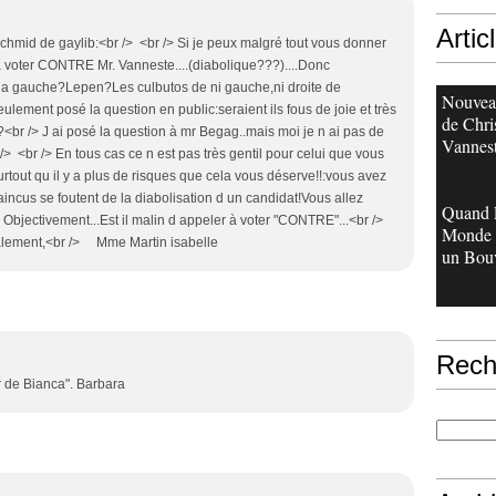
2
Artic
chmid de gaylib:<br /> <br /> Si je peux malgré tout vous donner
 à voter CONTRE Mr. Vanneste....(diabolique???)....Donc
a gauche?Lepen?Les culbutos de ni gauche,ni droite de
Nouveau
lement posé la question en public:seraient ils fous de joie et très
de Chri
<br /> J ai posé la question à mr Begag..mais moi je n ai pas de
Vannes
/> <br /> En tous cas ce n est pas très gentil pour celui que vous
urtout qu il y a plus de risques que cela vous déserve!!:vous avez
cus se foutent de la diabolisation d un candidat!Vous allez
Quand 
/> Objectivement...Est il malin d appeler à voter "CONTRE"...<br />
Monde 
ialement,<br /> Mme Martin isabelle
un Bouv
Rech
ur de Bianca". Barbara