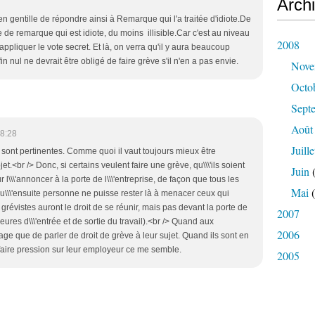
Arch
ien gentille de répondre ainsi à Remarque qui l'a traitée d'idiote.De
e de remarque qui est idiote, du moins illisible.Car c'est au niveau
2008
appliquer le vote secret. Et là, on verra qu'il y aura beaucoup
n nul ne devrait être obligé de faire grève s'il n'en a pas envie.
Nove
Octo
Sept
Août
8:28
Juille
sont pertinentes. Comme quoi il vaut toujours mieux être
et.<br /> Donc, si certains veulent faire une grève, qu\\\'ils soient
Juin
(
 l\\\'annoncer à la porte de l\\\'entreprise, de façon que tous les
Mai
(
qu\\\'ensuite personne ne puisse rester là à menacer ceux qui
s grévistes auront le droit de se réunir, mais pas devant la porte de
2007
eures d\\\'entrée et de sortie du travail).<br /> Quand aux
2006
gage que de parler de droit de grève à leur sujet. Quand ils sont en
e faire pression sur leur employeur ce me semble.
2005