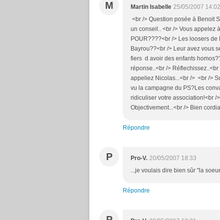
M
Martin Isabelle
25/05/2007 14:0
<br /> Question posée à Benoit S
un conseil.. <br /> Vous appelez
POUR????<br /> Les loosers de l
Bayrou??<br /> Leur avez vous seu
fiers d avoir des enfants homos??
réponse..<br /> Réflechissez..<br 
appeliez Nicolas...<br /> <br /> S
vu la campagne du PS?Les convain
ridiculiser votre association!<br 
Objectivement...<br /> Bien cord
Répondre
P
Pro-V.
20/05/2007 18:33
...je voulais dire bien sûr "la soe
Répondre
P