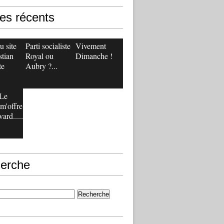
les récents
 site
Parti socialiste :
Vivement
stian
Royal ou
Dimanche !
te
Aubry ?...
Le
m'offre
ard.....
erche