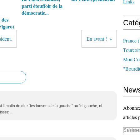
Links
parti étouffoir de la
démocratie...
 des
Caté
Figaro)
ident.
En avant !
France
(
Tourcoi
Mon Com
"bourdit
News
t il malin de dire "les loosers de la gauche" ou "ni gauche, ni
Abonnez-
ssez ...
articles 