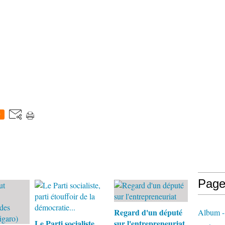
0
Page
Regard d'un député
Album - 
Le Parti socialiste,
sur l'entrepreneuriat