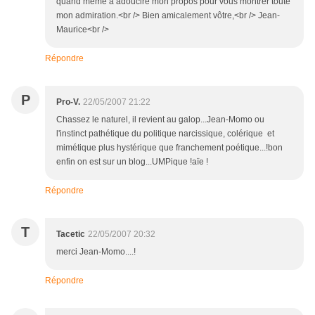
quand même à adoucire mon propos pour vous montrer toute
mon admiration.<br /> Bien amicalement vôtre,<br /> Jean-
Maurice<br />
Répondre
P
Pro-V.
22/05/2007 21:22
Chassez le naturel, il revient au galop...Jean-Momo ou
l'instinct pathétique du politique narcissique, colérique et
mimétique plus hystérique que franchement poétique...!bon
enfin on est sur un blog...UMPique !aïe !
Répondre
T
Tacetic
22/05/2007 20:32
merci Jean-Momo....!
Répondre