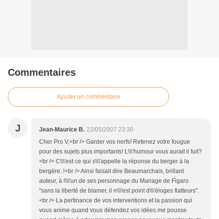
Commentaires
Ajouter un commentaire
J
Jean-Maurice B.
22/05/2007 23:30
Cher Pro V,<br /> Garder vos nerfs! Retenez votre fougue
pour des sujets plus importants! L\\\'humour vous aurait il fuit?
<br /> C\\\'est ce qui s\\\'appelle la réponse du berger à la
bergère..!<br /> Ainsi faisait dire Beaumarchais, brillant
auteur, à l\\\'un de ses personnage du Mariage de Figaro
"sans la liberté de blamer, il n\\\'est point d\\\'éloges flatteurs".
<br /> La pertinance de vos interventions et la passion qui
vous anime quand vous défendez vos idées me pousse