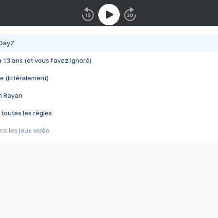
 DayZ
 a 13 ans (et vous l'avez ignoré)
e (littéralement)
im Rayan
 toutes les règles
s les jeux vidéo
us choquant de Rockstar ? - Le scandale BULLY
e plus moche de Steam
du RÊVE tourne au CAUCHEMAR
pendant 8 heures