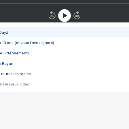
 DayZ
 a 13 ans (et vous l'avez ignoré)
e (littéralement)
im Rayan
 toutes les règles
s les jeux vidéo
us choquant de Rockstar ? - Le scandale BULLY
e plus moche de Steam
du RÊVE tourne au CAUCHEMAR
pendant 8 heures