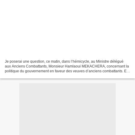
Je poserai une question, ce matin, dans l’hémicycle, au Ministre délégué
aux Anciens Combattants, Monsieur Hamlaoui MEKACHERA, concernant la
politique du gouvernement en faveur des veuves d’anciens combattants. En
effet, rien n’est prévu sur ce sujet...