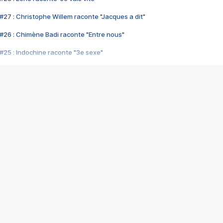
#27 : Christophe Willem raconte "Jacques a dit"
#26 : Chimène Badi raconte "Entre nous"
#25 : Indochine raconte "3e sexe"
#24 : Zaho raconte "C'est chelou"
#23 : Patrick Bruel raconte "Au café des délices"
#22 : Kyo raconte "Le chemin"
#21 : Nolwenn Leroy raconte "Cassé"
#20 : Patrick Hernandez raconte "Born to be alive"
#19 : Lorie raconte "Près de moi"
#18 : Michael Jones raconte "A nos actes manqués" (avec Jean-Jacque
#17 : Khaled raconte "Aïcha"
#16 : Corneille raconte "Parce qu'on vient de loin"