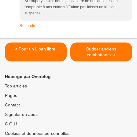
St Exupéry : "On n'hérite pas la terre de nos ancêtres, on
l'emprunte à nos enfants."(J'aime pas laisser un truc en
suspens)
Répondre
< Pour un Liban libre!
Budget anciens
combattants. >
Hébergé par Overblog
Top articles
Pages
Contact
Signaler un abus
C.G.U.
Cookies et données personnelles