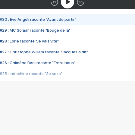
#30 : Eve Angeli raconte "Avant de partir"
#29 : MC Solaar raconte "Bouge de là"
28 : Lorie raconte "Je vais vite"
#27 : Christophe Willem raconte "Jacques a dit"
#26 : Chimène Badi raconte "Entre nous"
#25 : Indochine raconte "3e sexe"
#24 : Zaho raconte "C'est chelou"
#23 : Patrick Bruel raconte "Au café des délices"
#22 : Kyo raconte "Le chemin"
#21 : Nolwenn Leroy raconte "Cassé"
#20 : Patrick Hernandez raconte "Born to be alive"