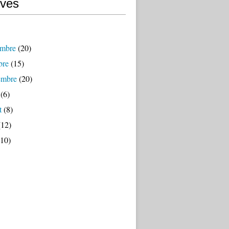
ives
mbre
(20)
bre
(15)
embre
(20)
(6)
t
(8)
12)
10)