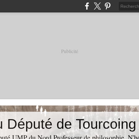
Publicité
puté UMP du Nord,Professeur de philosophie. N'hés