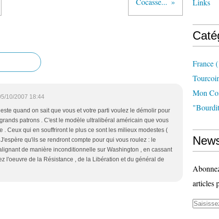
Cocasse...
Links
Caté
France
(
Tourcoi
Mon Com
05/10/2007 18:44
"bourdit
este quand on sait que vous et votre parti voulez le démolir pour
 grands patrons . C'est le modèle ultralibéral américain que vous
 Ceux qui en souffriront le plus ce sont les milieux modestes (
News
. J'espère qu'ils se rendront compte pour qui vous roulez : le
ignant de manière inconditionnelle sur Washington , en cassant
z l'oeuvre de la Résistance , de la Libération et du général de
Abonnez-
articles 