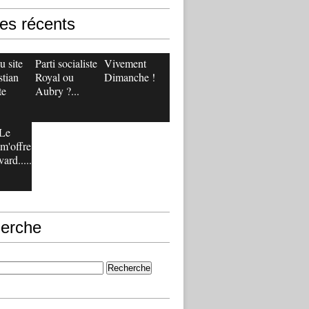
les récents
 site
Parti socialiste :
Vivement
stian
Royal ou
Dimanche !
te
Aubry ?...
Le
m'offre
ard.....
erche