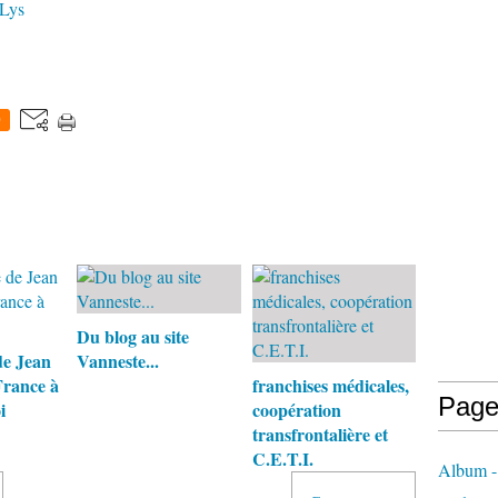
 Lys
0
Du blog au site
de Jean
Vanneste...
France à
franchises médicales,
Page
i
coopération
transfrontalière et
C.E.T.I.
Album - 