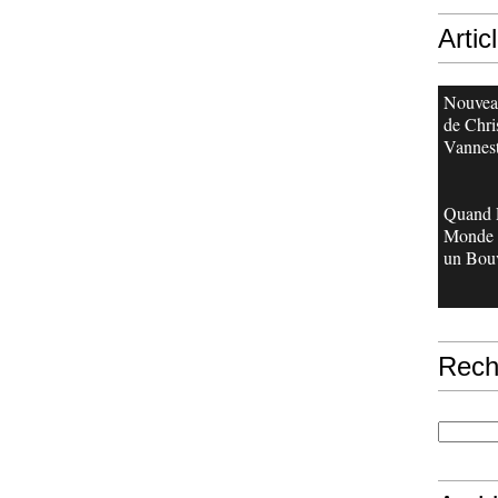
Artic
Nouveau
de Chri
Vannes
Quand 
Monde 
un Bouv
Rech