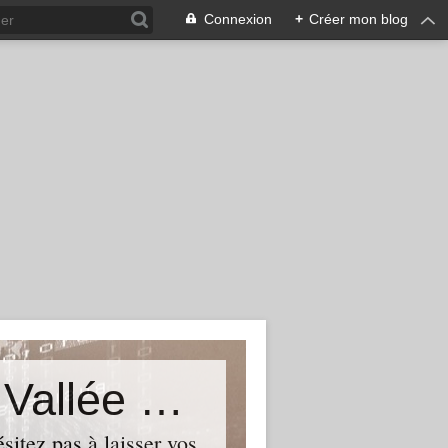
Connexion
+
Créer mon blog
Le Blog du Député de Tourcoing Vallée de La Lys
itez pas à laisser vos