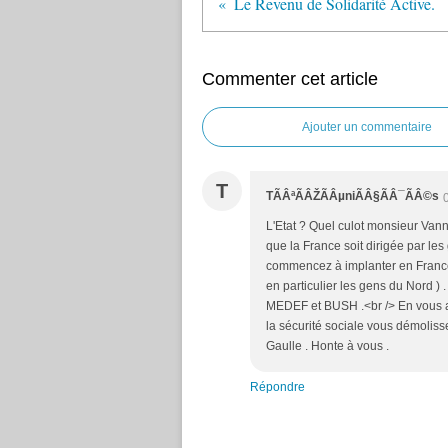
Le Revenu de Solidarité Active.
Commenter cet article
Ajouter un commentaire
T
TÃÂªÃÂŽÃÂµniÃÂ§ÃÂ¯ÃÂ©s
L'Etat ? Quel culot monsieur Vann
que la France soit dirigée par les
commencez à implanter en France .
en particulier les gens du Nord ) 
MEDEF et BUSH .<br /> En vous al
la sécurité sociale vous démolisse
Gaulle . Honte à vous .
Répondre