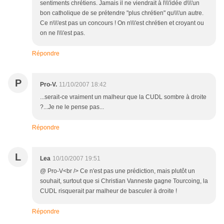
sentiments chrétiens. Jamais il ne viendrait à l\\\'idée d\\\'un
bon catholique de se prétendre "plus chrétien" qu\\\'un autre.
Ce n\\\'est pas un concours ! On n\\\'est chrétien et croyant ou
on ne l\\\'est pas.
Répondre
P
Pro-V.
11/10/2007 18:42
...serait-ce vraiment un malheur que la CUDL sombre à droite
?...Je ne le pense pas...
Répondre
L
Lea
10/10/2007 19:51
@ Pro-V<br /> Ce n'est pas une prédiction, mais plutôt un
souhait, surtout que si Christian Vanneste gagne Tourcoing, la
CUDL risquerait par malheur de basculer à droite !
Répondre