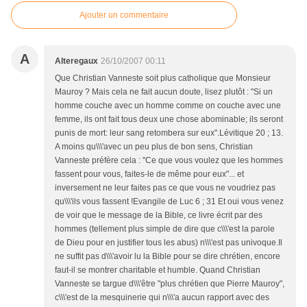
Ajouter un commentaire
A
Alteregaux
26/10/2007 00:11
Que Christian Vanneste soit plus catholique que Monsieur
Mauroy ? Mais cela ne fait aucun doute, lisez plutôt : "Si un
homme couche avec un homme comme on couche avec une
femme, ils ont fait tous deux une chose abominable; ils seront
punis de mort: leur sang retombera sur eux".Lévitique 20 ; 13.
A moins qu\\\'avec un peu plus de bon sens, Christian
Vanneste préfère cela : "Ce que vous voulez que les hommes
fassent pour vous, faites-le de même pour eux"... et
inversement ne leur faites pas ce que vous ne voudriez pas
qu\\\'ils vous fassent !Evangile de Luc 6 ; 31 Et oui vous venez
de voir que le message de la Bible, ce livre écrit par des
hommes (tellement plus simple de dire que c\\\'est la parole
de Dieu pour en justifier tous les abus) n\\\'est pas univoque.Il
ne suffit pas d\\\'avoir lu la Bible pour se dire chrétien, encore
faut-il se montrer charitable et humble. Quand Christian
Vanneste se targue d\\\'être "plus chrétien que Pierre Mauroy",
c\\\'est de la mesquinerie qui n\\\'a aucun rapport avec des