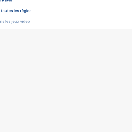
im Rayan
 toutes les règles
s les jeux vidéo
us choquant de Rockstar ? - Le scandale BULLY
e plus moche de Steam
du RÊVE tourne au CAUCHEMAR
pendant 8 heures
it… à tort
umiliés par un jeu vidéo
ire - Final Fantasy 8
ti un empire - Age of Empires
story DOFUS
tard, il crée l'un des pires jeux de tous les temps, MindsEye.