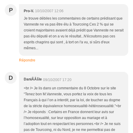
P
Pro-V.
10/10/2007 12:06
Je trouve débiles les commentaires de certains prédisant que
Vanneste ne va pas être élu à Tourcoing.Ces 2 % qui se
croient majoritaires avaient déjà prédit que Vanneste ne serait
pas élu député et on a vu le résultat...N'écoutons pas ces
esprits chagrins qui sont , à tort on l'a vu, si sûrs d'eux
mêmes...
Répondre
D
DaniÃÂšle
09/10/2007 17:20
<br /> Je lis dans un commentaire du 8 Octobre sur le site
“Tenez bon M.Vanneste, vous portez la voix de tous les
Français à qui l’on a interdit, par la loi, de toucher au dogme
de la stricte équivalence homosexualité-hétérosexualité.”<br
/> Je réponds : Certains en France donnent leur avis sur
l’homosexualité, sur leur opposition au mariage et à
l’adoption tout en respectant les personnes.<br /> Je ne suis
pas de Tourcoing, ni du Nord, je ne me permettrai pas de