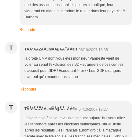
que des associations, dont le secours catholique, leur
viendront en aide en attendant le retour dans leur pays.<br />
Barbara.
Répondre
T
TÃÂªÃÂŽÃÂµniÃÂ§ÃÂ¯ÃÂ©s
06/10/2007 16:35
la droite UMP dont vous êtes monsieur Vanneste vient de
voter au sénat l'exclusion des SDF étrangers de ces centres
d'accueil pour SDF ! Ecoeurant ! <br /> Les SDF étrangers
n'auront qu'à mourir dans la rue ....
Répondre
T
TÃÂªÃÂŽÃÂµniÃÂ§ÃÂ¯ÃÂ©s
04/10/2007 18:27
Les petites pièces que vous distribuez aujourd'hui vous allez
les reprendre après les élections municipales .<br /> Juste
après les résultats , les Français auront droit à la matraque
fiscale avec la tva sociale , les franchises médicales ....<br /> il