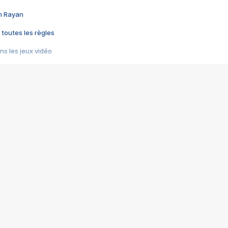
im Rayan
 toutes les règles
s les jeux vidéo
us choquant de Rockstar ? - Le scandale BULLY
e plus moche de Steam
du RÊVE tourne au CAUCHEMAR
pendant 8 heures
it… à tort
umiliés par un jeu vidéo
ire - Final Fantasy 8
ti un empire - Age of Empires
story DOFUS