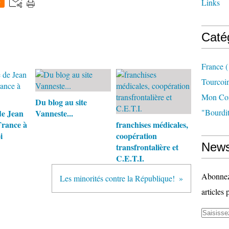
Links
0
Caté
France
(
Tourcoi
Mon Com
Du blog au site
"bourdit
de Jean
Vanneste...
France à
franchises médicales,
i
coopération
News
transfrontalière et
C.E.T.I.
Abonnez-
Les minorités contre la République!
articles 