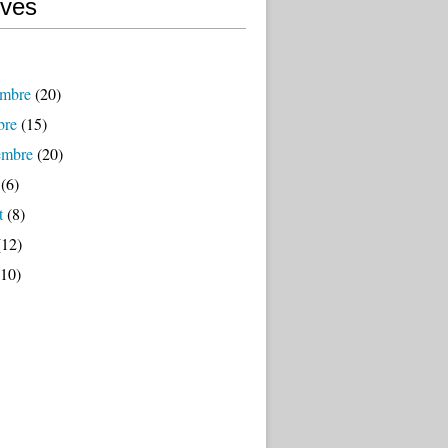
ives
mbre
(20)
bre
(15)
embre
(20)
(6)
t
(8)
12)
10)