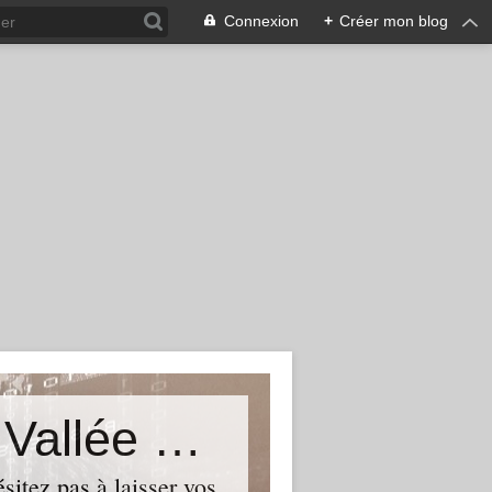
Connexion
+
Créer mon blog
Le Blog du Député de Tourcoing Vallée de La Lys
itez pas à laisser vos