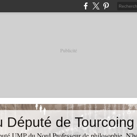
Publicité
puté UMP du Nord,Professeur de philosophie. N'hés