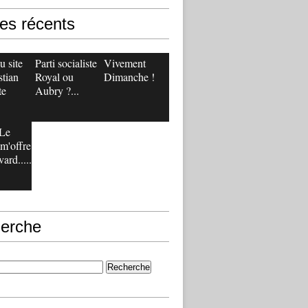
les récents
 site
Parti socialiste :
Vivement
stian
Royal ou
Dimanche !
te
Aubry ?...
Le
m'offre
ard.....
erche