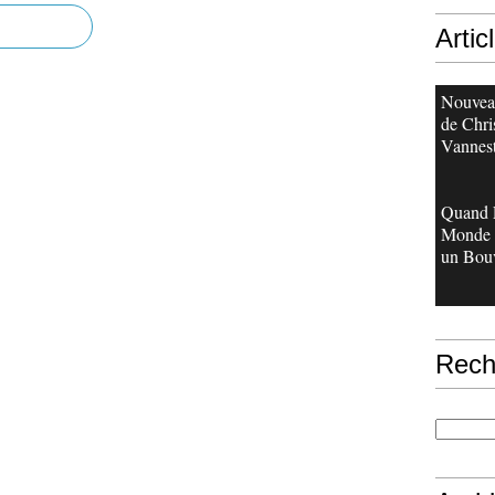
Artic
Nouveau
de Chri
Vannes
Quand 
Monde 
un Bouv
Rech