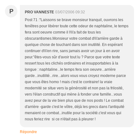
P
PRO VANNESTE
03/07/2006 09:32
Post 71 :"Laissons se brave monsieur tranquil, ouvrons les
fenêtres pour libérer toute cette odeur de naphtaline, le temps
fera sont oeuvre comme il l\\\'a fait de tous les
obscurantismes.Monsieur votre combat d\\\'arrière garde à
quelque chose de touchant dans son inutilité. En espérant
continuer d\\\'en rire, sans jamais avoir un jour à en avoir
peur."êtes-vous sûr d'avoir tout lu ? Parce que votre texte
ressert tous les clichés ordinaires et insupportables à la
longue : naphtaline...le temps fera son oeuvre...arrière
garde...inutilité...rire...alors vous vous croyez moderne parce
que vous êtes homo ! mais c'est le contraire! la vraie
modernité se situe vers la générosité et non pas la frilosité,
vers l'élan constructif qui mène à fonder une famille...vous
avez peur de la vie bien plus que de nos posts ! Le combat
d'arrière -garde c'est le vôtre, déjà les grecs dans l'antiquité
menaient ce combat...inutile pour la société.c'est vous qui
nous feriez rire si ce n'était pas à pleurer !
Répondre