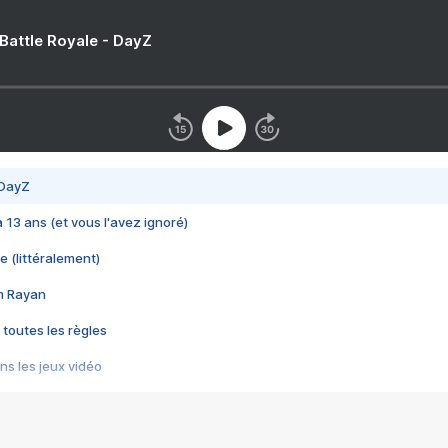
 Battle Royale - DayZ
 DayZ
 a 13 ans (et vous l'avez ignoré)
e (littéralement)
im Rayan
 toutes les règles
s les jeux vidéo
us choquant de Rockstar ? - Le scandale BULLY
e plus moche de Steam