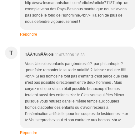
http://www.lesmanantsduroi.com/articles/article71187.php un
exemple venu des Pays-Bas nous montre que nous n'avons
pas sondé le fond de l'ignominie.<br /> Raison de plus de
nous défendre vigoureusement !
Répondre
T
TÃÂªtuniÃÂ§ois
11/07/2006 18:28
Vous faites des enfants par générosité? par philantropie?
pour faire remonter le taux de natalité ? laissez moi rire !!!!!
<br /> Si les homos ne font pas d'enfants c'est parce que cela
n'est pas possible directement entre deux hommes . Mais
coryez moi que si cela était possible beaucoup d'homos
feraient aussi des enfants .<br /> C'est vous qui êtes frileux
puisque vous refusez dans le même temps aux couples
homos d'adopter des enfants ou d'avoir recours à
l'insémination artificielle pour les couples de lesbiennes . <br
/> Vous reprochez tout et son contraire aux homos .<br />
Répondre