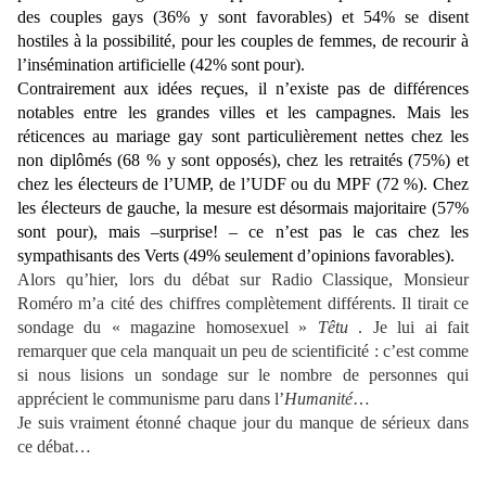
des couples gays (36% y sont favorables) et 54% se disent
hostiles à la possibilité, pour les couples de femmes, de recourir à
l’insémination artificielle (42% sont pour).
Contrairement aux idées reçues, il n’existe pas de différences
notables entre les grandes villes et les campagnes. Mais les
réticences au mariage gay sont particulièrement nettes chez les
non diplômés (68 % y sont opposés), chez les retraités (75%) et
chez les électeurs de l’UMP, de l’UDF ou du MPF (72 %). Chez
les électeurs de gauche, la mesure est désormais majoritaire (57%
sont pour), mais –surprise! – ce n’est pas le cas chez les
sympathisants des Verts (49% seulement d’opinions favorables).
Alors qu’hier, lors du débat sur Radio Classique, Monsieur
Roméro m’a cité des chiffres complètement différents. Il tirait ce
sondage du « magazine homosexuel »
Têtu
. Je lui ai fait
remarquer que cela manquait un peu de scientificité : c’est comme
si nous lisions un sondage sur le nombre de personnes qui
apprécient le communisme paru dans l’
Humanité
…
Je suis vraiment étonné chaque jour du manque de sérieux dans
ce débat…