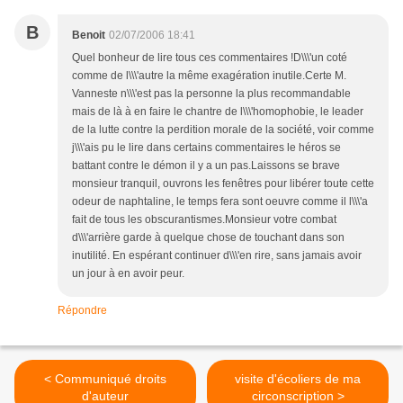
B
Benoit
02/07/2006 18:41
Quel bonheur de lire tous ces commentaires !D\\\'un coté
comme de l\\\'autre la même exagération inutile.Certe M.
Vanneste n\\\'est pas la personne la plus recommandable
mais de là à en faire le chantre de l\\\'homophobie, le leader
de la lutte contre la perdition morale de la société, voir comme
j\\\'ais pu le lire dans certains commentaires le héros se
battant contre le démon il y a un pas.Laissons se brave
monsieur tranquil, ouvrons les fenêtres pour libérer toute cette
odeur de naphtaline, le temps fera sont oeuvre comme il l\\\'a
fait de tous les obscurantismes.Monsieur votre combat
d\\\'arrière garde à quelque chose de touchant dans son
inutilité. En espérant continuer d\\\'en rire, sans jamais avoir
un jour à en avoir peur.
Répondre
< Communiqué droits
visite d'écoliers de ma
d'auteur
circonscription >