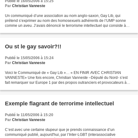
Publié le 16/05/2006 à 15:25
Par
Christian Vanneste
Un communiqué d’une association au nom anglo-saxon, Gay Lib, qui
prétend s’exprimer au nom des homosexuels adhérents de l’UMP sonne
comme un aveu. J’avais dénoncé le terrorisme intellectuel qui consiste à
empêcher d’exprimer une des idées les plus solides...
Ou st le gay savoir?!!
Publié le 15/05/2006 à 15:24
Par
Christian Vanneste
Voici le Communiqué de « Gay Lib »… « EN FINIR AVEC CHRISTIAN
VANNESTE» Une fois encore, Christian Vanneste –Député du Nord- s’est
fait remarquer sur Europe 1 par des propos outranciers et provocateurs à
l’égard des homosexuels. G ayLib a déjà dénoncé...
Exemple flagrant de terrorime intellectuel
Publié le 11/05/2006 à 15:20
Par
Christian Vanneste
C’est avec une certaine stupeur que je prends connaissance d’un
communiqué publié, aujourd'hui, par l’Inter-LGBT (interassociative