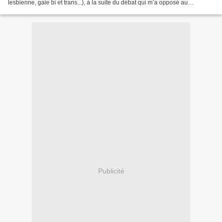
lesbienne, gaie bi et trans...), à la suite du débat qui m’a opposé au
Président de Pink TV, sur Europe 1, dans l’émission...
Publicité