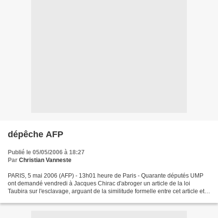
dépêche AFP
Publié le 05/05/2006 à 18:27
Par
Christian Vanneste
PARIS, 5 mai 2006 (AFP) - 13h01 heure de Paris - Quarante députés UMP
ont demandé vendredi à Jacques Chirac d'abroger un article de la loi
Taubira sur l'esclavage, arguant de la similitude formelle entre cet article et
celui abrogé dans la loi sur les...