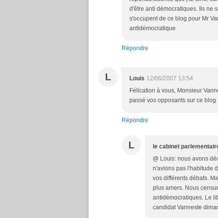
d'être anti démocratiques. Ils ne
s'occupent de ce blog pour Mr Van
antidémocratique
Répondre
L
Louis
12/06/2007 13:54
Félication à vous, Monsieur Vanne
passé vos opposants sur ce blog ?
Répondre
L
le cabinet parlementair
@ Louis: nous avons déc
n'avions pas l'habitude 
vos différents débats. M
plus amers. Nous censur
antidémocratiques. Le li
candidat Vanneste dimanc