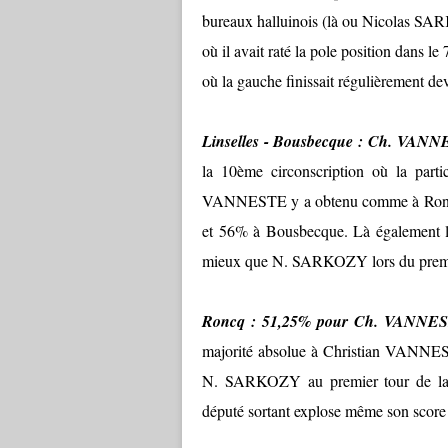
bureaux halluinois (là ou Nicolas SARK
où il avait raté la pole position dans l
où la gauche finissait régulièrement deva
Linselles - Bousbecque : Ch. VA
la 10ème circonscription où la parti
VANNESTE y a obtenu comme à Roncq l
et 56% à Bousbecque. Là également le
mieux que N. SARKOZY lors du premier 
Roncq : 51,25% pour Ch. VANNE
majorité absolue à Christian VANNEST
N. SARKOZY au premier tour de la pr
député sortant explose même son score 