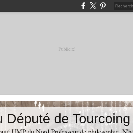
Publicité
puté UMP du Nord,Professeur de philosophie. N'hés