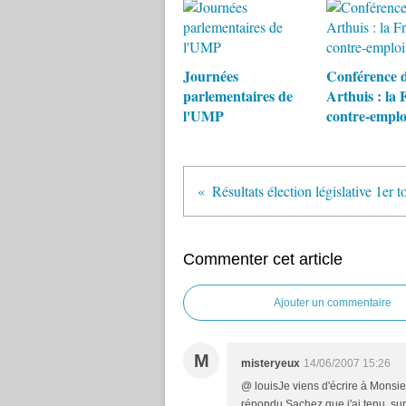
Journées
Conférence 
parlementaires de
Arthuis : la 
l'UMP
contre-emplo
Résultats élection législative 1er
Commenter cet article
Ajouter un commentaire
M
misteryeux
14/06/2007 15:26
@ louisJe viens d'écrire à Monsie
répondu.Sachez que j'ai tenu, sur c