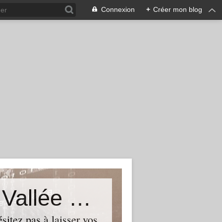
Connexion
+
Créer mon blog
Le Blog du Député de Tourcoing Vallée de La Lys
itez pas à laisser vos