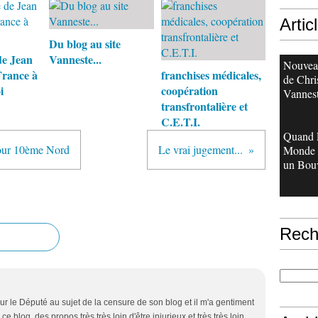
Artic
Du blog au site
de Jean
Vanneste...
Nouveau
France à
franchises médicales,
de Chri
i
coopération
Vannes
transfrontalière et
C.E.T.I.
Quand 
 tour 10ème Nord
Le vrai jugement...
Monde 
un Bouv
Rech
ur le Député au sujet de la censure de son blog et il m'a gentiment
e blog, des propos très très loin d'être injurieux et très très loin