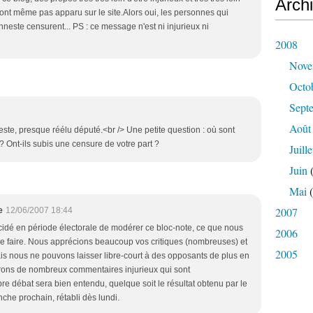
Arch
 sont même pas apparu sur le site.Alors oui, les personnes qui
neste censurent... PS : ce message n'est ni injurieux ni
2008
Nove
Octo
Sept
Août
ste, presque réélu député.<br /> Une petite question : où sont
 Ont-ils subis une censure de votre part ?
Juille
Juin
(
Mai
(
2007
e
12/06/2007 18:44
idé en période électorale de modérer ce bloc-note, ce que nous
2006
de faire. Nous apprécions beaucoup vos critiques (nombreuses) et
2005
ais nous ne pouvons laisser libre-court à des opposants de plus en
ons de nombreux commentaires injurieux qui sont
bre débat sera bien entendu, quelque soit le résultat obtenu par le
he prochain, rétabli dès lundi.