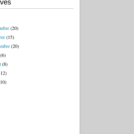
ives
mbre
(20)
bre
(15)
embre
(20)
(6)
t
(8)
12)
10)