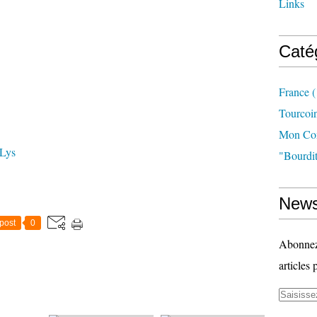
Links
Caté
France
(
Tourcoi
Mon Com
 Lys
"bourdit
News
post
0
Abonnez-
articles 