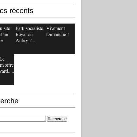
les récents
 site
Parti socialiste :
Vivement
stian
Royal ou
Dimanche !
te
Aubry ?...
Le
m'offre
ard.....
erche