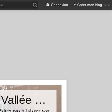
Connexion
+
Créer mon blog
Le Blog du Député de Tourcoing Vallée de La Lys
itez pas à laisser vos