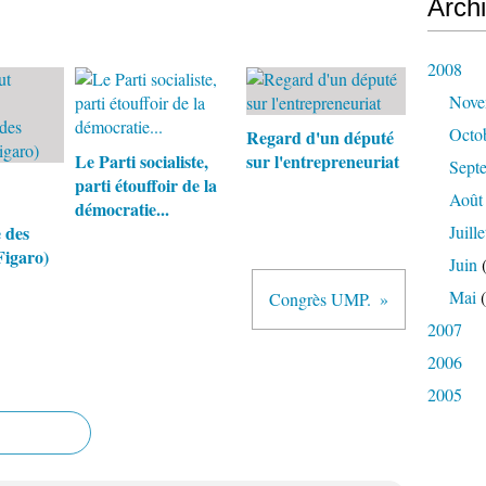
Arch
2008
Nove
Octo
Regard d'un député
Le Parti socialiste,
sur l'entrepreneuriat
Sept
parti étouffoir de la
Août
démocratie...
 des
Juille
Figaro)
Juin
(
Mai
(
Congrès UMP.
2007
2006
2005