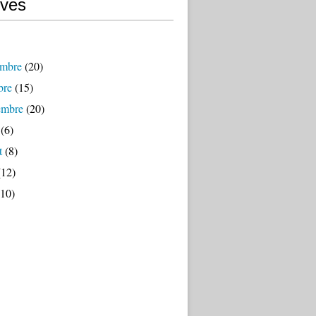
ives
mbre
(20)
bre
(15)
embre
(20)
(6)
t
(8)
12)
10)