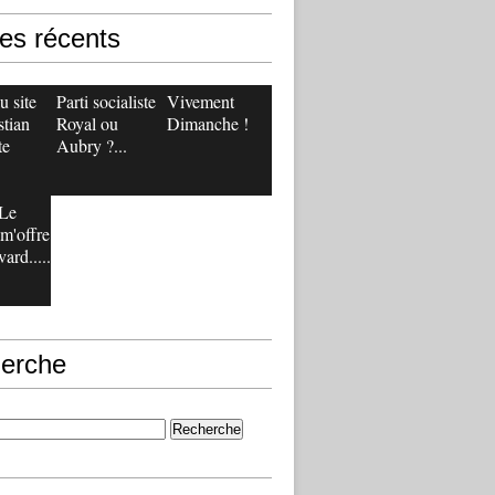
les récents
 site
Parti socialiste :
Vivement
stian
Royal ou
Dimanche !
te
Aubry ?...
Le
m'offre
ard.....
erche