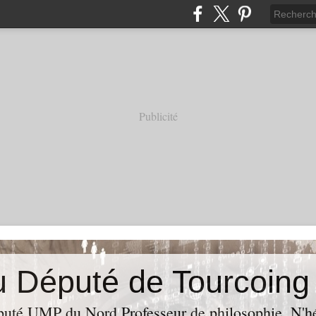
Publicité
puté UMP du Nord,Professeur de philosophie. N'hés