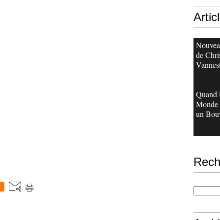
Artic
Nouveau
de Chri
Vannes
Quand 
Monde 
un Bouv
Rech
0