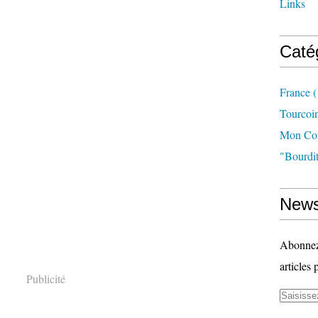
Links
Caté
France
(
Tourcoi
Mon Com
"bourdit
News
Abonnez-
articles 
Publicité