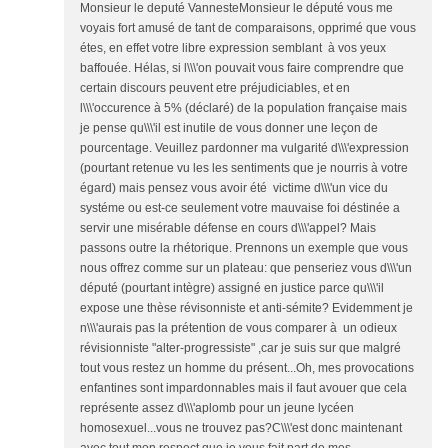
Monsieur le deputé VannesteMonsieur le député vous me
voyais fort amusé de tant de comparaisons, opprimé que vous
étes, en effet votre libre expression semblant à vos yeux
baffouée. Hélas, si l\\\'on pouvait vous faire comprendre que
certain discours peuvent etre préjudiciables, et en
l\\\'occurence à 5% (déclaré) de la population française mais
je pense qu\\\'il est inutile de vous donner une leçon de
pourcentage. Veuillez pardonner ma vulgarité d\\\'expression
(pourtant retenue vu les les sentiments que je nourris à votre
égard) mais pensez vous avoir été victime d\\\'un vice du
systéme ou est-ce seulement votre mauvaise foi déstinée a
servir une misérable défense en cours d\\\'appel? Mais
passons outre la rhétorique. Prennons un exemple que vous
nous offrez comme sur un plateau: que penseriez vous d\\\'un
député (pourtant intègre) assigné en justice parce qu\\\'il
expose une thèse révisonniste et anti-sémite? Evidemment je
n\\\'aurais pas la prétention de vous comparer à un odieux
révisionniste "alter-progressiste" ,car je suis sur que malgré
tout vous restez un homme du présent...Oh, mes provocations
enfantines sont impardonnables mais il faut avouer que cela
représente assez d\\\'aplomb pour un jeune lycéen
homosexuel...vous ne trouvez pas?C\\\'est donc maintenant