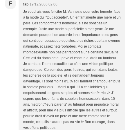
F
fab
19/12/2006 02:06
Je voudrais vous feliciter M. Vanneste pour votre fermete face
a la mode du "tout accepter". Un enfant merite une mere et un
pere. Les comportments homosexuels ne sont pas un
exemple. Juste une mode superficielle a mes yeux. Je me
demande pourquoi on accorde tant d'importance a ces gens
qui sont pour beaucoup egoistes, plus riches que la moyenne
nationale, et assez heterophobes. Moi je combats
l'homosexualite non pas par rapport a une certaine sexualite.
Ceci est du domaine du prive et chacun a droit au bonheur.
Je combats l'homosexualite car c'est une vision politique
dangereuse. Ce sont des gens frustres, qui sont dans toutes
les spheres de la societe, et ils demandent toujours
davantage. Ils sont moins d'1 % et il faudrait chambouler toute
la societe pour eux ... Merci a qui !!!! a ces lobbies qui
empoisonnent les gens simples et normes.<br /> <br /> J'
espere que les enfants de couple s homosexuels, dans 15
ans, mettront "leurs parents" au tribunal pour prejudice moral
et affectif, pour une vie plus difficile que les autres et surtout
pour le droit d' avoir un pere et une mere comme tout le
monde, ce qu'ils n'auront pas eu.<br /> Bon courage, dans
vos efforts politiques.