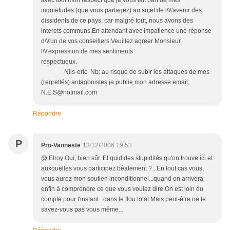
avec tout mon respect que je vous fait part de mes
inquietudes (que vous partagez) au sujet de l\\\'avenir des
dissidents de ce pays, car malgré tout, nous avons des
interets communs.En attendant avec impatience une réponse
d\\\'un de vos conseillers.Veuillez agreer Monsieur
l\\\'expression de mes sentiments
respectueux.
Nils-eric Nb: au risque de subir les attaques de mes
(regrettés) antagonistes je publie mon adresse email;
N.E.S@hotmail.com
Répondre
P
Pro-Vanneste
13/12/2006 19:53
@ Elroy Oui, bien sûr. Et quid des stupidités qu'on trouve ici et
auxquelles vous participez béatement ?...En tout cas vous,
vous aurez mon soutien inconditionnel...quand on arrivera
enfin à comprendre ce que vous voulez dire.On est loin du
compte pour l'instant : dans le flou total.Mais peut-être ne le
savez-vous pas vous même...