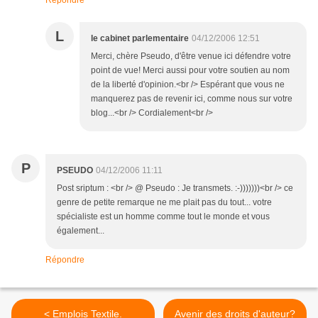
Répondre
L
le cabinet parlementaire
04/12/2006 12:51
Merci, chère Pseudo, d'être venue ici défendre votre
point de vue! Merci aussi pour votre soutien au nom
de la liberté d'opinion.<br /> Espérant que vous ne
manquerez pas de revenir ici, comme nous sur votre
blog...<br /> Cordialement<br />
P
PSEUDO
04/12/2006 11:11
Post sriptum : <br /> @ Pseudo : Je transmets. :-)))))))<br /> ce
genre de petite remarque ne me plait pas du tout... votre
spécialiste est un homme comme tout le monde et vous
également...
Répondre
< Emplois Textile.
Avenir des droits d'auteur?