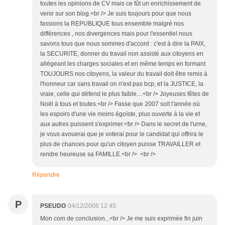
toutes les opinions de CV mais ce fût un enrichissement de
venir sur son blog.<br /> Je suis toujours pour que nous
fassions la REPUBLIQUE tous ensemble malgré nos
différences , nos divergences mais pour l'essentiel nous
savons tous que nous sommes d'accord : c'est à dire la PAIX,
la SECURITE, donner du travail non assisté aux citoyens en
allégeant les charges sociales et en même temps en formant
TOUJOURS nos citoyens, la valeur du travail doit être remis à
l'honneur car sans travail on n'est pas bcp, et la JUSTICE, la
vraie, celle qui défend le plus faible....<br /> Joyeuses fêtes de
Noël à tous et toutes.<br /> Fasse que 2007 soit l'année où
les espoirs d'une vie moins égoïste, plus ouverte à la vie et
aux autres puissent s'exprimer.<br /> Dans le secret de l'urne,
je vous avouerai que je voterai pour le candidat qui offrira le
plus de chances pour qu'un citoyen puisse TRAVAILLER et
rendre heureuse sa FAMILLE.<br /> <br />
Répondre
P
PSEUDO
04/12/2006 12:45
Mon com de conclusion...<br /> Je me suis exprimée fin juin