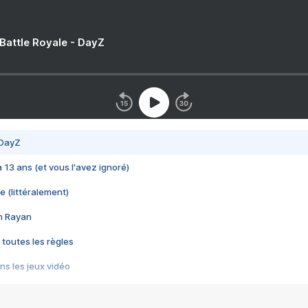
 Battle Royale - DayZ
 DayZ
 a 13 ans (et vous l'avez ignoré)
e (littéralement)
im Rayan
 toutes les règles
s les jeux vidéo
us choquant de Rockstar ? - Le scandale BULLY