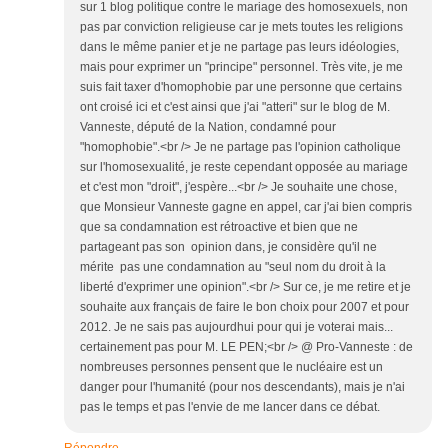
sur 1 blog politique contre le mariage des homosexuels, non
pas par conviction religieuse car je mets toutes les religions
dans le même panier et je ne partage pas leurs idéologies,
mais pour exprimer un "principe" personnel. Très vite, je me
suis fait taxer d'homophobie par une personne que certains
ont croisé ici et c'est ainsi que j'ai "atteri" sur le blog de M.
Vanneste, député de la Nation, condamné pour
"homophobie".<br /> Je ne partage pas l'opinion catholique
sur l'homosexualité, je reste cependant opposée au mariage
et c'est mon "droit", j'espère...<br /> Je souhaite une chose,
que Monsieur Vanneste gagne en appel, car j'ai bien compris
que sa condamnation est rétroactive et bien que ne
partageant pas son opinion dans, je considère qu'il ne
mérite pas une condamnation au "seul nom du droit à la
liberté d'exprimer une opinion".<br /> Sur ce, je me retire et je
souhaite aux français de faire le bon choix pour 2007 et pour
2012. Je ne sais pas aujourdhui pour qui je voterai mais...
certainement pas pour M. LE PEN;<br /> @ Pro-Vanneste : de
nombreuses personnes pensent que le nucléaire est un
danger pour l'humanité (pour nos descendants), mais je n'ai
pas le temps et pas l'envie de me lancer dans ce débat.