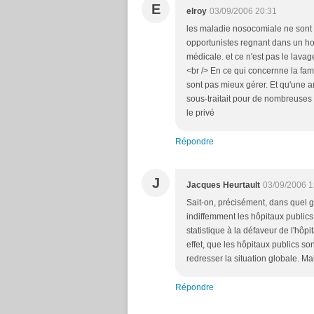
E
elroy
03/09/2006 20:31
les maladie nosocomiale ne sont 
opportunistes regnant dans un hopi
médicale. et ce n'est pas le lavag
<br /> En ce qui concernne la fam
sont pas mieux gérer. Et qu'une a
sous-traitait pour de nombreuses i
le privé
Répondre
J
Jacques Heurtault
03/09/2006 1
Sait-on, précisément, dans quel 
indiffemment les hôpitaux publics e
statistique à la défaveur de l'hôpi
effet, que les hôpitaux publics son
redresser la situation globale. M
Répondre