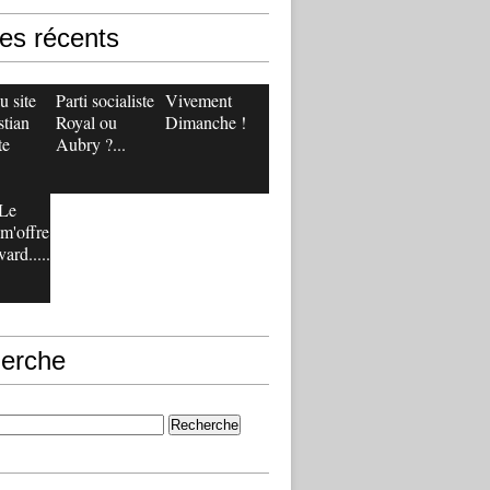
les récents
 site
Parti socialiste :
Vivement
stian
Royal ou
Dimanche !
te
Aubry ?...
Le
m'offre
ard.....
erche