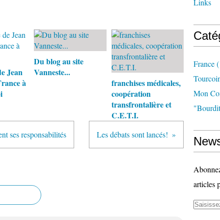
Links
Caté
Du blog au site
France
(
de Jean
Vanneste...
Tourcoi
France à
franchises médicales,
i
coopération
Mon Com
transfrontalière et
"bourdit
C.E.T.I.
nt ses responsabilités
Les débats sont lancés!
News
Abonnez-
articles 