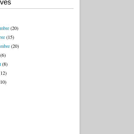
ives
mbre
(20)
bre
(15)
embre
(20)
(6)
t
(8)
12)
10)