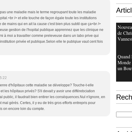
Artic
pas une maladie mais le terme regroupant toute les maladie
tal.<br /> et elle touche de façon égale toute les institutions
e de mains qui en ait la cause c'est bien plus subtil que ça<br />
Nouveau
euse gestion de l'hopital publique apprennez que les clinique ne
de Chri
mi à moi a travailler comme preleveuse dans un labo prive qui
Vannes
nstitution privée et publique.Selon elle le publqiue vaut cent fois
Quand 
Monde 
un Bouv
5:22
genre d'hôpitaux cette maladie se développe? Touche-t-elle
t les hôpitaux privés? S'il devait y avoir une différebciation
Rech
tal public, il faudrait bien entirer les conséquences.Nul n'ignore, en
t mal gérés. Certes, il y eu de très gros efforts entrepris pour
ais on encore loin du compte.