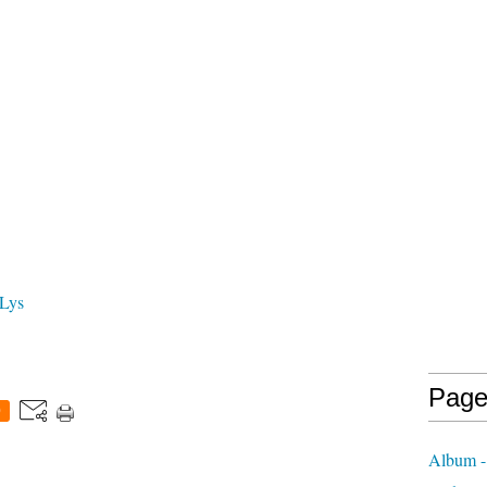
 Lys
Page
0
Album - 