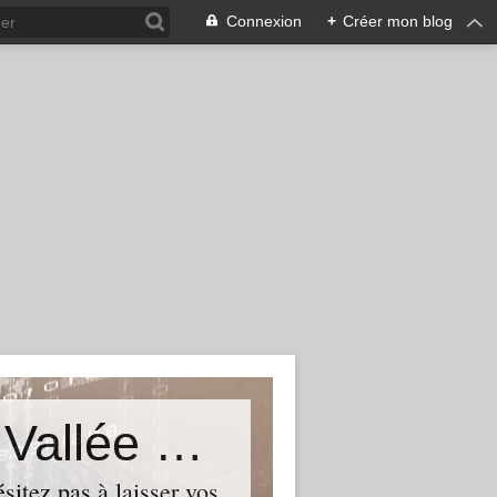
Connexion
+
Créer mon blog
Le Blog du Député de Tourcoing Vallée de La Lys
itez pas à laisser vos