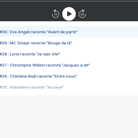
#30 : Eve Angeli raconte "Avant de partir"
#29 : MC Solaar raconte "Bouge de là"
28 : Lorie raconte "Je vais vite"
#27 : Christophe Willem raconte "Jacques a dit"
#26 : Chimène Badi raconte "Entre nous"
#25 : Indochine raconte "3e sexe"
#24 : Zaho raconte "C'est chelou"
#23 : Patrick Bruel raconte "Au café des délices"
#22 : Kyo raconte "Le chemin"
#21 : Nolwenn Leroy raconte "Cassé"