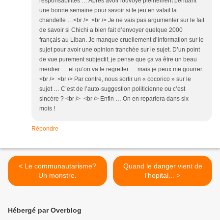
responsabilités … Après avoir louvoyé pleinement pendant
une bonne semaine pour savoir si le jeu en valait la
chandelle …<br /> <br /> Je ne vais pas argumenter sur le fait
de savoir si Chichi a bien fait d’envoyer quelque 2000
français au Liban. Je manque cruellement d’information sur le
sujet pour avoir une opinion tranchée sur le sujet. D’un point
de vue purement subjectif, je pense que ça va être un beau
merdier … et qu’on va le regretter … mais je peux me gourrer.
<br /> <br /> Par contre, nous sortir un « cocorico » sur le
sujet … C’est de l’auto-suggestion politicienne ou c’est
sincère ? <br /> <br /> Enfin … On en reparlera dans six
mois !
Répondre
< Le communautarisme?
Quand le danger vient de
Un monstre.
l'hopital... >
Hébergé par Overblog