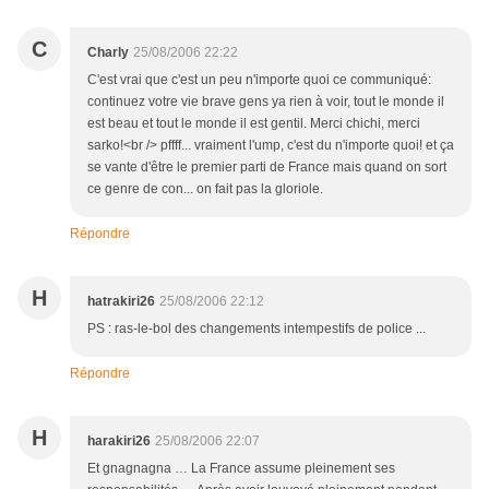
C
Charly
25/08/2006 22:22
C'est vrai que c'est un peu n'importe quoi ce communiqué:
continuez votre vie brave gens ya rien à voir, tout le monde il
est beau et tout le monde il est gentil. Merci chichi, merci
sarko!<br /> pffff... vraiment l'ump, c'est du n'importe quoi! et ça
se vante d'être le premier parti de France mais quand on sort
ce genre de con... on fait pas la gloriole.
Répondre
H
hatrakiri26
25/08/2006 22:12
PS : ras-le-bol des changements intempestifs de police ...
Répondre
H
harakiri26
25/08/2006 22:07
Et gnagnagna … La France assume pleinement ses