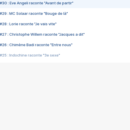
#30 : Eve Angeli raconte "Avant de partir"
#29 : MC Solaar raconte "Bouge de là"
28 : Lorie raconte "Je vais vite"
#27 : Christophe Willem raconte "Jacques a dit"
#26 : Chimène Badi raconte "Entre nous"
#25 : Indochine raconte "3e sexe"
#24 : Zaho raconte "C'est chelou"
#23 : Patrick Bruel raconte "Au café des délices"
#22 : Kyo raconte "Le chemin"
#21 : Nolwenn Leroy raconte "Cassé"
#20 : Patrick Hernandez raconte "Born to be alive"
#19 : Lorie raconte "Près de moi"
#18 : Michael Jones raconte "A nos actes manqués" (avec Jean-Jacque