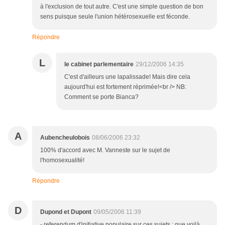
à l'exclusion de tout autre. C'est une simple question de bon
sens puisque seule l'union hétérosexuelle est féconde.
Répondre
L
le cabinet parlementaire
29/12/2006 14:35
C'est d'ailleurs une lapalissade! Mais dire cela
aujourd'hui est fortement réprimée!<br /> NB:
Comment se porte Bianca?
A
Aubencheulobois
08/06/2006 23:32
100% d'accord avec M. Vanneste sur le sujet de
l'homosexualité!
Répondre
D
Dupond et Dupont
09/05/2006 11:39
- referendum d'initiative populaire sur ces sujets : que voilà