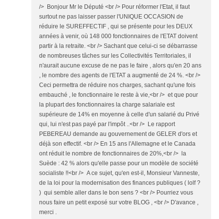
/> Bonjour Mr le Député <br /> Pour réformer l'Etat, il faut
surtout ne pas laisser passer l'UNIQUE OCCASION de
réduire le SUREFFECTIF , qui se présente pour les DEUX
années à venir, où 148 000 fonctionnaires de l'ETAT doivent
partir à la retraite. <br /> Sachant que celui-ci se débarrasse
de nombreuses tâches sur les Collectivités Territoriales, il
n'aurait aucune excuse de ne pas le faire , alors qu'en 20 ans
, le nombre des agents de l'ETAT a augmenté de 24 %. <br />
Ceci permettra de réduire nos charges, sachant qu'une fois
embauché , le fonctionnaire le reste à vie,<br /> et que pour
la plupart des fonctionnaires la charge salariale est
supérieure de 14% en moyenne à celle d'un salarié du Privé
qui, lui n'est pas payé par l'impôt ..<br /> Le rapport
PEBEREAU demande au gouvernement de GELER d'ors et
déjà son effectif. <br /> En 15 ans l'Allemagne et le Canada
ont réduit le nombre de fonctionnaires de 20%,<br /> la
Suède : 42 % alors qu'elle passe pour un modèle de société
socialiste !!<br /> A ce sujet, qu'en est-il, Monsieur Vanneste,
de la loi pour la modernisation des finances publiques ( lolf ?
) qui semble aller dans le bon sens ? <br /> Pourriez vous
nous faire un petit exposé sur votre BLOG , <br /> D'avance ,
merci .