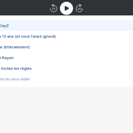
 DayZ
 a 13 ans (et vous l'avez ignoré)
e (littéralement)
im Rayan
 toutes les règles
s les jeux vidéo
us choquant de Rockstar ? - Le scandale BULLY
e plus moche de Steam
du RÊVE tourne au CAUCHEMAR
pendant 8 heures
it… à tort