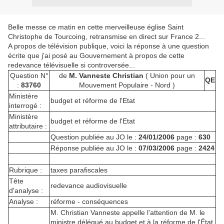
Belle messe ce matin en cette merveilleuse église Saint
Christophe de Tourcoing, retransmise en direct sur France 2...
A propos de télévision publique, voici la réponse à une question
écrite que j'ai posé au Gouvernement à propos de cette
redevance télévisuelle si controversée...
Question N°
de
M.
Vanneste Christian
(
Union pour un
QE
:
83760
Mouvement Populaire -
Nord )
Ministère
budget et réforme de l'Etat
interrogé :
Ministère
budget et réforme de l'Etat
attributaire :
Question publiée au JO le :
24/01/2006
page :
630
Réponse publiée au JO le :
07/03/2006
page :
2424
Rubrique :
taxes parafiscales
Tête
redevance audiovisuelle
d'analyse :
Analyse :
réforme - conséquences
M. Christian Vanneste appelle l'attention de M. le
ministre délégué au budget et à la réforme de l'État