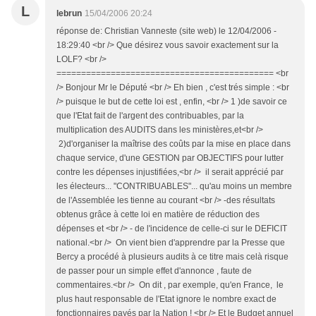
L
lebrun
15/04/2006 20:24
réponse de: Christian Vanneste (site web) le 12/04/2006 -
18:29:40 <br /> Que désirez vous savoir exactement sur la
LOLF? <br />
============================================ <br
/> Bonjour Mr le Député <br /> Eh bien , c'est trés simple : <br
/> puisque le but de cette loi est , enfin, <br /> 1 )de savoir ce
que l'Etat fait de l'argent des contribuables, par la
multiplication des AUDITS dans les ministères,et<br />
2)d'organiser la maîtrise des coûts par la mise en place dans
chaque service, d'une GESTION par OBJECTIFS pour lutter
contre les dépenses injustifiées,<br /> il serait apprécié par
les électeurs... "CONTRIBUABLES"... qu'au moins un membre
de l'Assemblée les tienne au courant <br /> -des résultats
obtenus grâce à cette loi en matière de réduction des
dépenses et <br /> - de l'incidence de celle-ci sur le DEFICIT
national.<br /> On vient bien d'apprendre par la Presse que
Bercy a procédé à plusieurs audits à ce titre mais celà risque
de passer pour un simple effet d'annonce , faute de
commentaires.<br /> On dit , par exemple, qu'en France, le
plus haut responsable de l'Etat ignore le nombre exact de
fonctionnaires payés par la Nation ! <br /> Et le Budget annuel