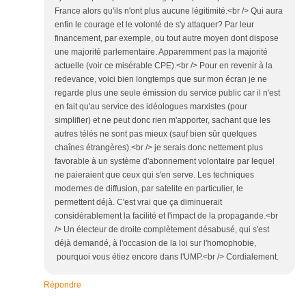
France alors qu'ils n'ont plus aucune légitimité.<br /> Qui aura
enfin le courage et le volonté de s'y attaquer? Par leur
financement, par exemple, ou tout autre moyen dont dispose
une majorité parlementaire. Apparemment pas la majorité
actuelle (voir ce misérable CPE).<br /> Pour en revenir à la
redevance, voici bien longtemps que sur mon écran je ne
regarde plus une seule émission du service public car il n'est
en fait qu'au service des idéologues marxistes (pour
simplifier) et ne peut donc rien m'apporter, sachant que les
autres télés ne sont pas mieux (sauf bien sûr quelques
chaînes étrangères).<br /> je serais donc nettement plus
favorable à un système d'abonnement volontaire par lequel
ne paieraient que ceux qui s'en serve. Les techniques
modernes de diffusion, par satelite en particulier, le
permettent déjà. C'est vrai que ça diminuerait
considérablement la facilité et l'impact de la propagande.<br
/> Un électeur de droite complètement désabusé, qui s'est
déjà demandé, à l'occasion de la loi sur l'homophobie,
pourquoi vous étiez encore dans l'UMP.<br /> Cordialement.
Répondre