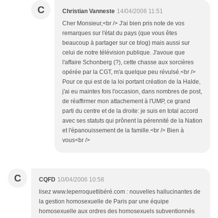
C
Christian Vanneste
14/04/2006 11:51
Cher Monsieur,<br /> J'ai bien pris note de vos
remarques sur l'état du pays (que vous êtes
beaucoup à partager sur ce blog) mais aussi sur
celui de notre télévision publique. J'avoue que
l'affaire Schonberg (?), cette chasse aux sorcières
opérée par la CGT, m'a quelque peu révulsé.<br />
Pour ce qui est de la loi portant création de la Halde,
j'ai eu maintes fois l'occasion, dans nombres de post,
de réaffirmer mon attachement à l'UMP, ce grand
parti du centre et de la droite: je suis en total accord
avec ses statuts qui prônent la pérennité de la Nation
et l'épanouissement de la famille.<br /> Bien à
vous<br />
C
CQFD
10/04/2006 10:58
lisez www.leperroquetlibéré.com : nouvelles hallucinantes de
la gestion homosexuelle de Paris par une équipe
homosexuelle aux ordres des homosexuels subventionnés