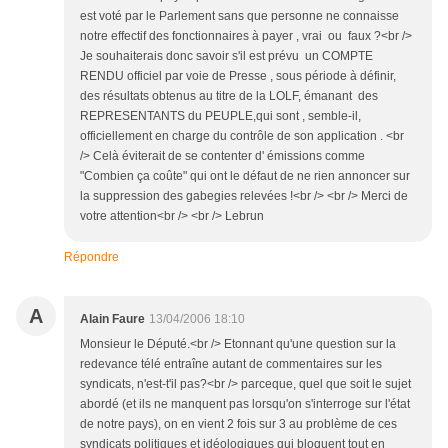
est voté par le Parlement sans que personne ne connaisse
notre effectif des fonctionnaires à payer , vrai ou faux ?<br />
Je souhaiterais donc savoir s'il est prévu un COMPTE
RENDU officiel par voie de Presse , sous période à définir,
des résultats obtenus au titre de la LOLF, émanant des
REPRESENTANTS du PEUPLE,qui sont , semble-il,
officiellement en charge du contrôle de son application . <br
/> Celà éviterait de se contenter d' émissions comme
"Combien ça coûte" qui ont le défaut de ne rien annoncer sur
la suppression des gabegies relevées !<br /> <br /> Merci de
votre attention<br /> <br /> Lebrun
Répondre
A
Alain Faure
13/04/2006 18:10
Monsieur le Député.<br /> Etonnant qu'une question sur la
redevance télé entraîne autant de commentaires sur les
syndicats, n'est-t'il pas?<br /> parceque, quel que soit le sujet
abordé (et ils ne manquent pas lorsqu'on s'interroge sur l'état
de notre pays), on en vient 2 fois sur 3 au problème de ces
syndicats politiques et idéologiques qui bloquent tout en