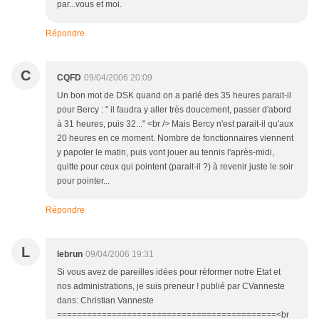
par...vous et moi.
Répondre
C
CQFD
09/04/2006 20:09
Un bon mot de DSK quand on a parlé des 35 heures parait-il
pour Bercy : " il faudra y aller très doucement, passer d'abord
à 31 heures, puis 32..." <br /> Mais Bercy n'est parait-il qu'aux
20 heures en ce moment. Nombre de fonctionnaires viennent
y papoter le matin, puis vont jouer au tennis l'après-midi,
quitte pour ceux qui pointent (parait-il ?) à revenir juste le soir
pour pointer...
Répondre
L
lebrun
09/04/2006 19:31
Si vous avez de pareilles idées pour réformer notre Etat et
nos administrations, je suis preneur ! publié par CVanneste
dans: Christian Vanneste
============================================<br