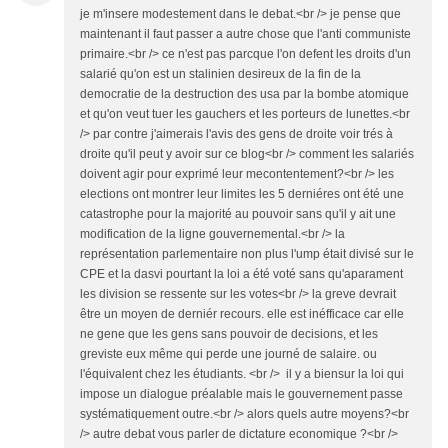
je m'insere modestement dans le debat.<br /> je pense que
maintenant il faut passer a autre chose que l'anti communiste
primaire.<br /> ce n'est pas parcque l'on defent les droits d'un
salarié qu'on est un stalinien desireux de la fin de la
democratie de la destruction des usa par la bombe atomique
et qu'on veut tuer les gauchers et les porteurs de lunettes.<br
/> par contre j'aimerais l'avis des gens de droite voir trés à
droite qu'il peut y avoir sur ce blog<br /> comment les salariés
doivent agir pour exprimé leur mecontentement?<br /> les
elections ont montrer leur limites les 5 derniéres ont été une
catastrophe pour la majorité au pouvoir sans qu'il y ait une
modification de la ligne gouvernemental.<br /> la
représentation parlementaire non plus l'ump était divisé sur le
CPE et la dasvi pourtant la loi a été voté sans qu'aparament
les division se ressente sur les votes<br /> la greve devrait
être un moyen de derniér recours. elle est inéfficace car elle
ne gene que les gens sans pouvoir de decisions, et les
greviste eux même qui perde une journé de salaire. ou
l'équivalent chez les étudiants. <br /> il y a biensur la loi qui
impose un dialogue préalable mais le gouvernement passe
systématiquement outre.<br /> alors quels autre moyens?<br
/> autre debat vous parler de dictature economique ?<br />