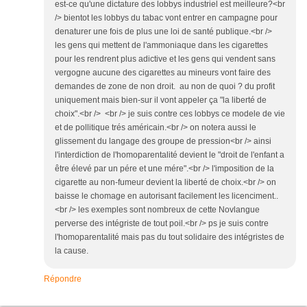
est-ce qu'une dictature des lobbys industriel est meilleure?<br
/> bientot les lobbys du tabac vont entrer en campagne pour
denaturer une fois de plus une loi de santé publique.<br />
les gens qui mettent de l'ammoniaque dans les cigarettes
pour les rendrent plus adictive et les gens qui vendent sans
vergogne aucune des cigarettes au mineurs vont faire des
demandes de zone de non droit. au non de quoi ? du profit
uniquement mais bien-sur il vont appeler ça "la liberté de
choix".<br /> <br /> je suis contre ces lobbys ce modele de vie
et de pollitique trés américain.<br /> on notera aussi le
glissement du langage des groupe de pression<br /> ainsi
l'interdiction de l'homoparentalité devient le "droit de l'enfant a
être élevé par un pére et une mére".<br /> l'imposition de la
cigarette au non-fumeur devient la liberté de choix.<br /> on
baisse le chomage en autorisant facilement les licenciment..
<br /> les exemples sont nombreux de cette Novlangue
perverse des intégriste de tout poil.<br /> ps je suis contre
l'homoparentalité mais pas du tout solidaire des intégristes de
la cause.
Répondre