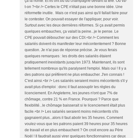
ça la honte. Et ils ont bu du champagne devant la télé. Où va-
t-on ?<br /> Certes le CPE n'était pas une bonne idée. Une
réformette inutile. Mais ce n'est pas ainsi qu'il fallait faire pour
le contester. On pouvait essayer de l'appliquer, pour voir.
Surtout avec les deux dernières réformes. Si ça avait permis
quelques embauches, ça valait la peine...je le pense. Le
CPE pouvait déboucher sur des CDI.<br /> Comment les
salariés doivent-ils manifester leur mécontentement ? Bonne
question. Je n'ai pas de réponse précise. Je vous ferais
quelques remarques : les droits des salariés étaient
pratiquement inexistants jusqu'en 1973. Maintenant, ils sont
tellement nombreux qu'ils paralysent l'emploi. Mais oui ! Il y a
des patrons qui préfèrent ne plus embaucher. J'en connais !
C'est ainsi.<br /> Les salariés seraient moins mécontents s'il y
avait plus d'emploi : donc il faut assouplir les règles du
licenciement. En Angleterre, les jeunes n'ont que 7% de
chômage, contre 21 % en France. Pourquoi ? Parce que
flexibilité...le chômage baisserait si le licenciement était plus
facile.<br /> Les salariés seraient moins mécontents s'ils
gagnaient plus...alors il faut abolir les 35 heures. Comment
voulez-vous que les patrons paient 39 heures pour 35 heures
de travail et en plus embauchent ? On croit encore au Père
Noël ! Il faudrait aussi virer quelques fonctionnaires car deux