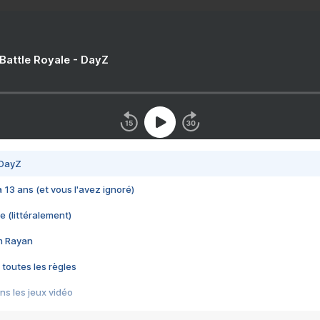
 Battle Royale - DayZ
 DayZ
 a 13 ans (et vous l'avez ignoré)
e (littéralement)
im Rayan
 toutes les règles
s les jeux vidéo
us choquant de Rockstar ? - Le scandale BULLY