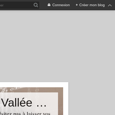
Connexion
+
Créer mon blog
Le Blog du Député de Tourcoing Vallée de La Lys
itez pas à laisser vos