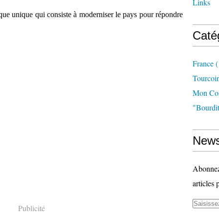
Links
ique unique qui consiste à moderniser le pays pour répondre
Caté
France
(
Tourcoi
Mon Com
"bourdit
News
Abonnez-
articles 
Publicité