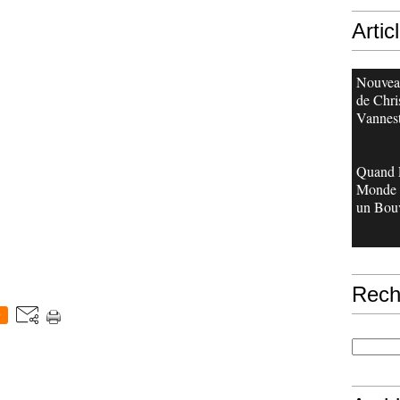
Artic
Nouveau
de Chri
Vannes
Quand 
Monde 
un Bouv
Rech
0