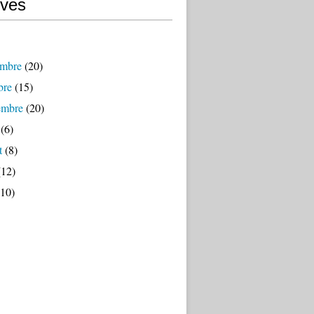
ives
mbre
(20)
bre
(15)
embre
(20)
(6)
t
(8)
12)
10)