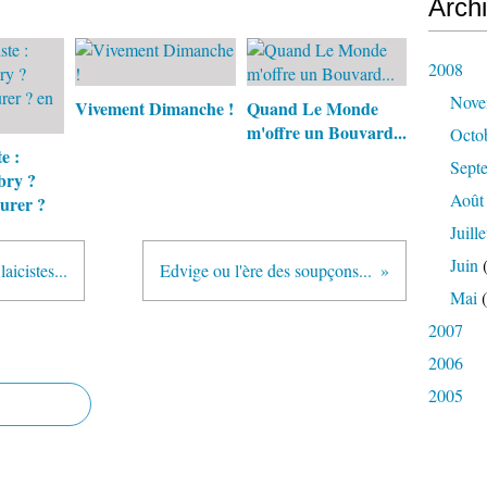
Arch
2008
Nove
Vivement Dimanche !
Quand Le Monde
m'offre un Bouvard...
Octo
e :
Sept
bry ?
Août
eurer ?
Juille
Juin
(
aicistes...
Edvige ou l'ère des soupçons...
Mai
(
2007
2006
2005