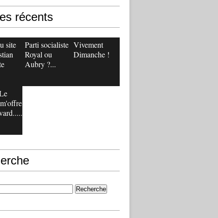
les récents
 site
Parti socialiste :
Vivement
stian
Royal ou
Dimanche !
te
Aubry ?...
Le
m'offre
ard.....
erche