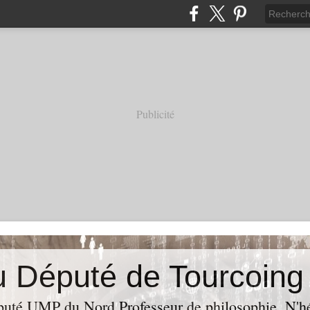
Publicité
puté UMP du Nord,Professeur de philosophie. N'hés