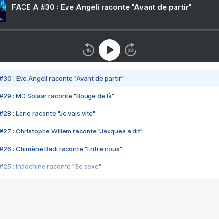
FACE A #30 : Eve Angeli raconte "Avant de partir"
#30 : Eve Angeli raconte "Avant de partir"
#29 : MC Solaar raconte "Bouge de là"
28 : Lorie raconte "Je vais vite"
#27 : Christophe Willem raconte "Jacques a dit"
#26 : Chimène Badi raconte "Entre nous"
#25 : Indochine raconte "3e sexe"
#24 : Zaho raconte "C'est chelou"
#23 : Patrick Bruel raconte "Au café des délices"