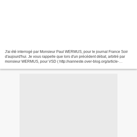
J'ai été interrogé par Monsieur Paul WERMUS, pour le journal France Soir
d'aujourd'hui. Je vous rappelle que lors d'un précédent débat, arbitré par
monsieur WERMUS, pour VSD ( http://vanneste.over-blog.org/article-
1883924.html ), les résultats du sondage...