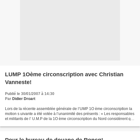
LUMP 1Oème circonscription avec Christian
Vanneste!
Publié le 30/01/2007 à 14:30
Par
Didier Droart
Lors de la récente assemblée générale de l’UMP 1O ème circonscription la
motion s uivante a été votée à l’unanimité des présents : « Les responsables
et militants de l’ U.M.P de la 1O ème circonscription du Nord considèrent que
les semaines qui vont suivre...