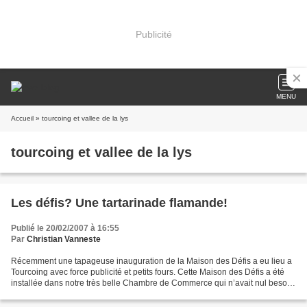
Publicité
MENU
Accueil
» tourcoing et vallee de la lys
tourcoing et vallee de la lys
Les défis? Une tartarinade flamande!
Publié le 20/02/2007 à 16:55
Par
Christian Vanneste
Récemment une tapageuse inauguration de la Maison des Défis a eu lieu a
Tourcoing avec force publicité et petits fours. Cette Maison des Défis a été
installée dans notre très belle Chambre de Commerce qui n’avait nul besoin
de se voir ajouter une signalétique...