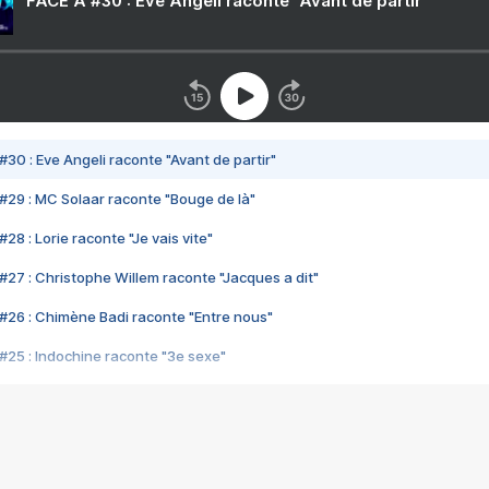
FACE A #30 : Eve Angeli raconte "Avant de partir"
#30 : Eve Angeli raconte "Avant de partir"
#29 : MC Solaar raconte "Bouge de là"
28 : Lorie raconte "Je vais vite"
#27 : Christophe Willem raconte "Jacques a dit"
#26 : Chimène Badi raconte "Entre nous"
#25 : Indochine raconte "3e sexe"
#24 : Zaho raconte "C'est chelou"
#23 : Patrick Bruel raconte "Au café des délices"
#22 : Kyo raconte "Le chemin"