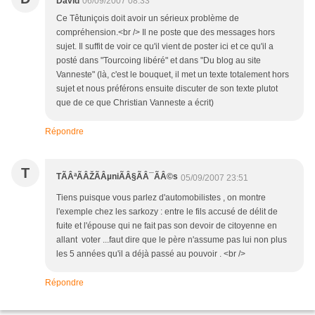
David
06/09/2007 08:33
Ce Têtuniçois doit avoir un sérieux problème de
compréhension.<br /> Il ne poste que des messages hors
sujet. Il suffit de voir ce qu'il vient de poster ici et ce qu'il a
posté dans "Tourcoing libéré" et dans "Du blog au site
Vanneste" (là, c'est le bouquet, il met un texte totalement hors
sujet et nous préférons ensuite discuter de son texte plutot
que de ce que Christian Vanneste a écrit)
Répondre
T
TÃÂªÃÂŽÃÂµniÃÂ§ÃÂ¯ÃÂ©s
05/09/2007 23:51
Tiens puisque vous parlez d'automobilistes , on montre
l'exemple chez les sarkozy : entre le fils accusé de délit de
fuite et l'épouse qui ne fait pas son devoir de citoyenne en
allant voter ...faut dire que le père n'assume pas lui non plus
les 5 années qu'il a déjà passé au pouvoir . <br />
Répondre