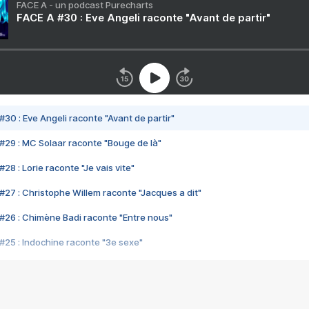
FACE A - un podcast Purecharts
FACE A #30 : Eve Angeli raconte "Avant de partir"
#30 : Eve Angeli raconte "Avant de partir"
#29 : MC Solaar raconte "Bouge de là"
28 : Lorie raconte "Je vais vite"
#27 : Christophe Willem raconte "Jacques a dit"
#26 : Chimène Badi raconte "Entre nous"
#25 : Indochine raconte "3e sexe"
#24 : Zaho raconte "C'est chelou"
#23 : Patrick Bruel raconte "Au café des délices"