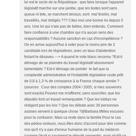
loi est le socle de la République : que faire lorsque l'appareil
législatif marche sur une jambe, que les textes sont sans
queue ni tete, se marchent dessus, sont mal ficelés, mal
travaillés, mal rédigés ??? Citez-moi une bonne loi depuis 5
ans. Une loi qui n'aie pas de failles, bien entendu. Comment
faire confiance à une chambre qui n'a aucun sens des
responsabilités ? Aucune sanction en cas d'incompétence ?
On en arrive aujourd'hui à voter pour le moins pire de 2
candidats lors de législatives, avec un taux d'abstention
frolant le désaveu ---> A quand le vote blanc reconnu ?Est-il
démago de se plaindre du travail législatif absolument
lamentable ? Est-il démago de pointer le fait que la
complexité administrative et l'instabilité législative coute prêt
de 0,8 à 1,3 % de croissance à la France chaque année ?
(sources : Cour des comptes 2004 / 2005, si mes souvenirs
sont exacts).Pouvez-me m'affiremr, sans sourciller, que les
députés font un travail remarquable ? Que les lobbys ne
rédigent pas les lois ? Que les débats avec 30 personnes
assises servent à quelque chose ?@Barbara.Milles escuses
pour la confusion. Mais ca reste dans la famille.Pour le cas
des pédos-violeurs, vous êtes donc d'accord pour dire comme
moi qu'il n'y a pas d'erreur humaine de la part du médecin
(comme l'écrit si savament le député vanneste), mais plutôt un