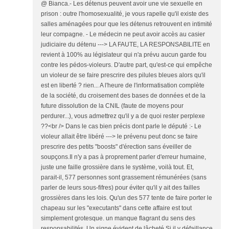
@ Bianca.- Les détenus peuvent avoir une vie sexuelle en
prison : outre l'homosexualité, je vous rapelle qu'il existe des
salles aménagées pour que les détenus retrouvent en intimité
leur compagne. - Le médecin ne peut avoir accès au casier
judiciaire du détenu ---> LA FAUTE, LA RESPONSABILITE en
revient à 100% au législateur qui n'a prévu aucun garde fou
contre les pédos-violeurs. D'autre part, qu'est-ce qui empêche
un violeur de se faire prescrire des pilules bleues alors qu'il
est en liberté ? rien... A l'heure de l'informatisation complète
de la société, du croisement des bases de données et de la
future dissolution de la CNIL (faute de moyens pour
perdurer...), vous admettrez qu'il y a de quoi rester perplexe
??<br /> Dans le cas bien précis dont parle le député :- Le
violeur allait être libéré ---> le prévenu peut donc se faire
prescrire des petits "boosts" d'érection sans éveiller de
soupçons.Il n'y a pas à proprement parler d'erreur humaine,
juste une faille grossière dans le système, voilà tout. Et,
parait-il, 577 personnes sont grassement rémunérées (sans
parler de leurs sous-fifres) pour éviter qu'il y ait des failles
grossières dans les lois. Qu'un des 577 tente de faire porter le
chapeau sur les "executants" dans cette affaire est tout
simplement grotesque. un manque flagrant du sens des
responsabilités. Un signe évident de lâcheté.Si il y défaillance