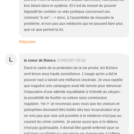
trou béant dans le système. Et il est du ressort du pouvoir
législatif de combler ce vide juridique concernant ces
criminels "à vie" ---> donc, à l'assemblée de résoudre le
problème, et non pas aux médecins qui ne peuvent faire plus
que ce que permet la loi.
Répondre
L
la soeur de Bianca
31/08/2007 09:18
Dans le cadre de la protection de la vie privée, les fichiers
sont tenus sous haute surveillance. L'usage qu'en a fait le
pouvoir nazi a laissé une méfiance.viscérale. Je vous rapelle
que naguère une campagne avait été lancée pour dénoncer
l'intauration d'une atteinte injustifiable à l'intimité du citoyen :
la possibilité de fouiller sa voiture sans commission
rogatoire. <br /> Je reconnais avec vous que les violeurs et
pédophiles devraient être traités dès leur incarcération et je
ne vois pas que cela soit possible si le médecin n'est pas au
courant du crime commis. Je pense aussi que si le détenu
n'est pas guérissable, il devrait être gardé enfermé (que ce
soit dans un hôpital ou une prison ne change rien à l'affaire