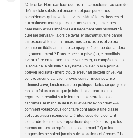
@ TicetTac.Non, pas tous pourris ni incompétents : au sein de
l'hémiscicle subsistent encore quelques personnes
compétentes qui travaillent avec assiduité leurs dossiers et
qui maîtrisent leur sujet. Malheureusement, le clan des
paresseux et des imbéciles est largement plus puissant : à
quoi me servirait-il alors de tavailler sachant qu'une bande
d'irresponsable ne lira jamais mes conclusions et votera
comme un fidèle animal de compagnie à ce que demandera
le gouvernement ? Dans le secteur privé (où je travaillais
avant d'être en retraire - merci vanneste), la compétence est
le socle de la réussite : le système - mis en place pour le
pouvoir législatif - interdit toute erreur au secteur privé. Par
contre, aucune sanction prévue contre l'incompétence
administrative, fonctionnaire ou politique : faites ce que je dis
mais ne faites pas ce que je fais...Lisez donc les lois,
regardez le résultat sur le terrain : les aberrations sont
flagrantes, le manque de travail et de réflexion criant --->
comment voulez-vous donc faire confiance à une classe
politique aussi incompétente ? Etes-vous donc content
d'entendre les memes propositions depuis 20 ans, que les
memes erreurs se répètent inlassablement ? Que les
diagnostics ne soient jamais suivis d'action cohérentes ? La