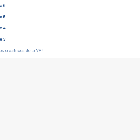
e 6
e 5
e 4
e 3
s créatrices de la VF !
e 2
e 1
e Mektoub My Love arrive enfin ! Rencontre avec Shaïn Boumedine et Sal
i : après Toni en famille
elle réalise le bouleversant Dites lui que je l'aime
ais ! Rencontre autour de Vie privée de Rebecca Zlotowski
 de Marguerite, Grave... Rencontre avec Ella Rumpf