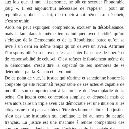
aux lois que ni moi, ni personne, ne pût en secouer l’honorable
joug ». Il est aujourd’hui nécessaire de rappeler : pour un
républicain, obéir à la loi, c’est obéir à soi-même. Lui désobéir,
c’est se trahir.
Alors on peut expliquer, comprendre, excuser la désobéissance,
mais il faut dans le même temps indiquer avec lucidité qu’on
s’éloigne de
la Démocratie et de
la République parce qu’on se
livre à un déni en même temps qu’on délivre un aveu. Affirmer
l’irresponsabilité du citoyen c’est accepter l’absence de liberté et
de responsabilité de celui-ci. C’est refuser le fondement même de
la démocratie, c'est-à-dire la capacité de ses membres de se
déterminer par
la Raison et la volonté.
De ce point de vue, la justice qui réprime et sanctionne honore le
coupable qu’elle reconnaît responsable de ses actes et capable de
modifier son comportement à la lumière de l’exemplarité de la
peine. On jugera cette conception simpliste et dépassée mais ce
sera alors faire un triple aveu : la démocratie est une illusion si les
citoyens ne sont pas capables d’être des hommes libres. La justice
n’est pas une institution qui applique la loi au nom du peuple
français. La justice est une machine à rendre compatibles des
comportements déviants avec l’existence de la société dans sa