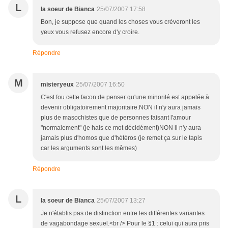
L
la soeur de Bianca
25/07/2007 17:58
Bon, je suppose que quand les choses vous crèveront les
yeux vous refusez encore d'y croire.
Répondre
M
misteryeux
25/07/2007 16:50
C'est fou cette facon de penser qu'une minorité est appelée à
devenir obligatoirement majoritaire.NON il n'y aura jamais
plus de masochistes que de personnes faisant l'amour
"normalement" (je hais ce mot décidément)NON il n'y aura
jamais plus d'homos que d'hétéros (je remet ça sur le tapis
car les arguments sont les mêmes)
Répondre
L
la soeur de Bianca
25/07/2007 13:27
Je n'établis pas de distinction entre les différentes variantes
de vagabondage sexuel.<br /> Pour le §1 : celui qui aura pris