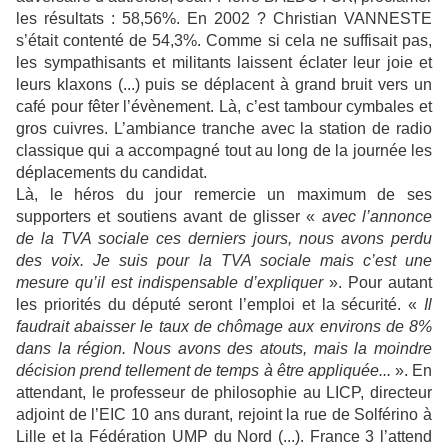
les résultats : 58,56%. En 2002 ? Christian VANNESTE
s’était contenté de 54,3%. Comme si cela ne suffisait pas,
les sympathisants et militants laissent éclater leur joie et
leurs klaxons (...) puis se déplacent à grand bruit vers un
café pour fêter l’évènement. Là, c’est tambour cymbales et
gros cuivres. L’ambiance tranche avec la station de radio
classique qui a accompagné tout au long de la journée les
déplacements du candidat.
Là, le héros du jour remercie un maximum de ses
supporters et soutiens avant de glisser «
avec l’annonce
de la TVA sociale ces derniers jours, nous avons perdu
des voix. Je suis pour la TVA sociale mais c’est une
mesure qu’il est indispensable d’expliquer
». Pour autant
les priorités du député seront l’emploi et la sécurité. «
Il
faudrait abaisser le taux de chômage aux environs de 8%
dans la région. Nous avons des atouts, mais la moindre
décision prend tellement de temps à être appliquée...
». En
attendant, le professeur de philosophie au LICP, directeur
adjoint de l’EIC 10 ans durant, rejoint la rue de Solférino à
Lille et la Fédération UMP du Nord (...). France 3 l’attend