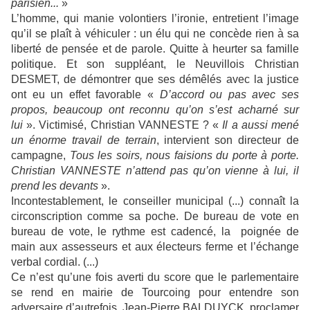
parisien...
»
L’homme, qui manie volontiers l’ironie, entretient l’image
qu’il se plaît à véhiculer : un élu qui ne concède rien à sa
liberté de pensée et de parole. Quitte à heurter sa famille
politique. Et son suppléant, le Neuvillois Christian
DESMET, de démontrer que ses démêlés avec la justice
ont eu un effet favorable «
D’accord ou pas avec ses
propos, beaucoup ont reconnu qu’on s’est acharné sur
lui
». Victimisé, Christian VANNESTE ? «
Il a aussi mené
un énorme travail de terrain
, intervient son directeur de
campagne,
Tous les soirs, nous faisions du porte à porte.
Christian VANNESTE n’attend pas qu’on vienne à lui, il
prend les devants
».
Incontestablement, le conseiller municipal (...) connaît la
circonscription comme sa poche. De bureau de vote en
bureau de vote, le rythme est cadencé, la
poignée de
main aux assesseurs et aux électeurs ferme et l’échange
verbal cordial. (...)
Ce n’est qu’une fois averti du score que le parlementaire
se rend en mairie de Tourcoing pour entendre son
adversaire d’autrefois, Jean-Pierre BALDUYCK, proclamer