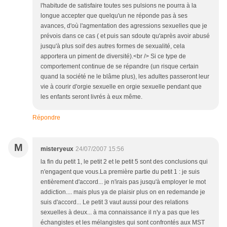
l'habitude de satisfaire toutes ses pulsions ne pourra à la
longue accepter que quelqu'un ne réponde pas à ses
avances, d'où l'agmentation des agressions sexuelles que je
prévois dans ce cas ( et puis san sdoute qu'après avoir abusé
jusqu'à plus soif des autres formes de sexualité, cela
apportera un piment de diversité).<br /> Si ce type de
comportement continue de se répandre (un risque certain
quand la société ne le blâme plus), les adultes passeront leur
vie à courir d'orgie sexuelle en orgie sexuelle pendant que
les enfants seront livrés à eux même.
Répondre
M
misteryeux
24/07/2007 15:56
la fin du petit 1, le petit 2 et le petit 5 sont des conclusions qui
n'engagent que vous.La première partie du petit 1 : je suis
entièrement d'accord... je n'irais pas jusqu'à employer le mot
addiction.... mais plus ya de plaisir plus on en redemande je
suis d'accord... Le petit 3 vaut aussi pour des relations
sexuelles à deux... à ma connaissance il n'y a pas que les
échangistes et les mélangistes qui sont confrontés aux MST