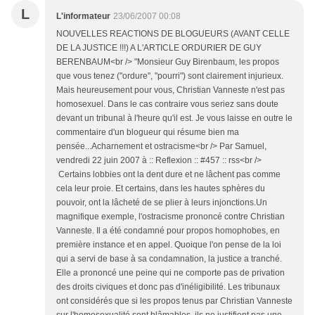
L
L'informateur
23/06/2007 00:08
NOUVELLES REACTIONS DE BLOGUEURS (AVANT CELLE
DE LA JUSTICE !!!) A L'ARTICLE ORDURIER DE GUY
BERENBAUM<br /> "Monsieur Guy Birenbaum, les propos
que vous tenez ("ordure", "pourri") sont clairement injurieux.
Mais heureusement pour vous, Christian Vanneste n'est pas
homosexuel. Dans le cas contraire vous seriez sans doute
devant un tribunal à l'heure qu'il est. Je vous laisse en outre le
commentaire d'un blogueur qui résume bien ma
pensée...Acharnement et ostracisme<br /> Par Samuel,
vendredi 22 juin 2007 à :: Reflexion :: #457 :: rss<br />
Certains lobbies ont la dent dure et ne lâchent pas comme
cela leur proie. Et certains, dans les hautes sphères du
pouvoir, ont la lâcheté de se plier à leurs injonctions.Un
magnifique exemple, l'ostracisme prononcé contre Christian
Vanneste. Il a été condamné pour propos homophobes, en
première instance et en appel. Quoique l'on pense de la loi
qui a servi de base à sa condamnation, la justice a tranché.
Elle a prononcé une peine qui ne comporte pas de privation
des droits civiques et donc pas d'inéligibilité. Les tribunaux
ont considérés que si les propos tenus par Christian Vanneste