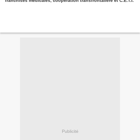
franchises médicales, coopération transfrontalière et C.E.T.I.
Publicité