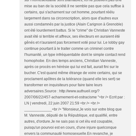
sur l'homosexualité sont blâmables, ils ne justifient pas une
mise au ban de la société.Il ne semble pas que cela suffise à
certains, qui s'acharnent sur cet homme, pourtant réélu
largement dans sa circonscription, alors que d'autres eux
aussi condamnés par la justice (Alain Carignon à Grenoble)
ont été lourdement battus. Si le "crime" de Christian Vanneste
avait été si terrible et affreux, ses électeurs en auraient été
gênés et n'auraient pas forcement voté pour lui. Le lobby gay
continue pourtant à le traiter comme un criminel contre
l'humanité, un type infréquentable dont le simple contact rend
homophobe. En des temps anciens, Christian Vanneste,
après ce procès en hérésie qui lui est fait, aurait fini sur le
bucher. C'est quand même étrange de voire certains, qui se
proclament apôtres de la tolérance (quand elle les sert) se
transformer en inquisiteurs pour faire taire leurs
adversaires.Source : http://www.authueil.org/?
2007/06/22/457-acharnement-et-ostracisme "<br /> Ecrit par :
LN | vendredi, 22 juin 2007 21:59 <br /> <br />
_____________<br /> "Monsieur,Je vois sur votre blog que
M. Vanneste, député de la République, est qualifié, entre
autres, d'ordure.Je ne sais pas si cet élu est coupable,
puisqu'un pourvoi est en cours, d'une injure quelconque
envers la communauté homosexuelle.En revanche, je