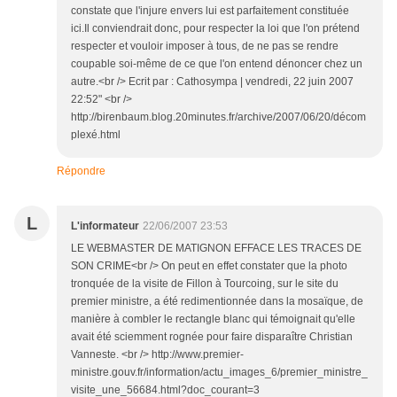
constate que l'injure envers lui est parfaitement constituée
ici.Il conviendrait donc, pour respecter la loi que l'on prétend
respecter et vouloir imposer à tous, de ne pas se rendre
coupable soi-même de ce que l'on entend dénoncer chez un
autre.<br /> Ecrit par : Cathosympa | vendredi, 22 juin 2007
22:52" <br />
http://birenbaum.blog.20minutes.fr/archive/2007/06/20/décom
plexé.html
Répondre
L
L'informateur
22/06/2007 23:53
LE WEBMASTER DE MATIGNON EFFACE LES TRACES DE
SON CRIME<br /> On peut en effet constater que la photo
tronquée de la visite de Fillon à Tourcoing, sur le site du
premier ministre, a été redimentionnée dans la mosaïque, de
manière à combler le rectangle blanc qui témoignait qu'elle
avait été sciemment rognée pour faire disparaître Christian
Vanneste. <br /> http://www.premier-
ministre.gouv.fr/information/actu_images_6/premier_ministre_
visite_une_56684.html?doc_courant=3