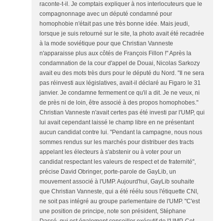
raconte-t-il. Je comptais expliquer à nos interlocuteurs que le
compagnonnage avec un député condamné pour
homophobie n'était pas une très bonne idée. Mais jeudi,
lorsque je suis retourné sur le site, la photo avait été recadrée
à la mode soviétique pour que Christian Vanneste
n'apparaisse plus aux côtés de François Fillon !" Après la
condamnation de la cour d'appel de Douai, Nicolas Sarkozy
avait eu des mots très durs pour le député du Nord. "Il ne sera
pas réinvesti aux législatives, avait-il déclaré au Figaro le 31
janvier. Je condamne fermement ce qu'il a dit. Je ne veux, ni
de près ni de loin, être associé à des propos homophobes."
Christian Vanneste n'avait certes pas été investi par l'UMP, qui
lui avait cependant laissé le champ libre en ne présentant
aucun candidat contre lui. "Pendant la campagne, nous nous
sommes rendus sur les marchés pour distribuer des tracts
appelant les électeurs à s'abstenir ou à voter pour un
candidat respectant les valeurs de respect et de fraternité",
précise David Obringer, porte-parole de GayLib, un
mouvement associé à l'UMP. Aujourd'hui, GayLib souhaite
que Christian Vanneste, qui a été réélu sous l'étiquette CNI,
ne soit pas intégré au groupe parlementaire de l'UMP. "C'est
une position de principe, note son président, Stéphane