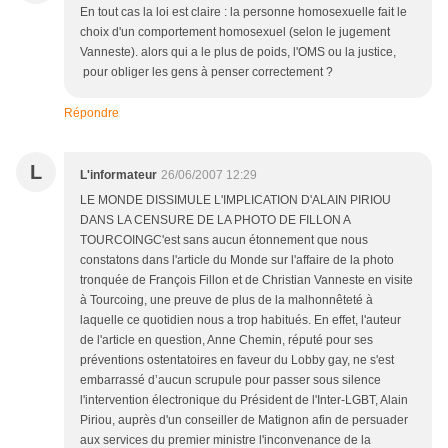
En tout cas la loi est claire : la personne homosexuelle fait le
choix d'un comportement homosexuel (selon le jugement
Vanneste). alors qui a le plus de poids, l'OMS ou la justice,
pour obliger les gens à penser correctement ?
Répondre
L
L'informateur
26/06/2007 12:29
LE MONDE DISSIMULE L'IMPLICATION D'ALAIN PIRIOU
DANS LA CENSURE DE LA PHOTO DE FILLON A
TOURCOINGC'est sans aucun étonnement que nous
constatons dans l'article du Monde sur l'affaire de la photo
tronquée de François Fillon et de Christian Vanneste en visite
à Tourcoing, une preuve de plus de la malhonnêteté à
laquelle ce quotidien nous a trop habitués. En effet, l'auteur
de l'article en question, Anne Chemin, réputé pour ses
préventions ostentatoires en faveur du Lobby gay, ne s'est
embarrassé d’aucun scrupule pour passer sous silence
l'intervention électronique du Président de l'Inter-LGBT, Alain
Piriou, auprès d'un conseiller de Matignon afin de persuader
aux services du premier ministre l'inconvenance de la