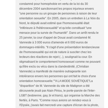
condamné pour homophobie en vertu de la loi du 30
décembre 2004 sanctionnant les propos injurieux envers
"une personne ou un groupe de personnes à raison de leur
orientation sexuelle". En 2005, dans un entretien à La Voix du
Nord, le député avait estimé que l'homosexualité était
"inférieure à l'hétérosexualité" et qu'elle constituait "une
menace pour la survie de l'humanité". Dans un arrêt rendu le
25 janvier, la cour d'appel de Douai avait condamné M.
Vanneste à 3 000 euros d'amende et 6 000 euros de
dommages-intérêts. "Il s'agit d'une présentation tendancieuse
de l'homosexualité qui est de nature à susciter chez les
lecteurs des réactions de rejet (...), soulignait la cour. En
stigmatisant le comportement homosexuel comme ne pouvant
qu'être exclu ou vécu dans la clandestinité, (Christian
Vanneste) a manifesté de manière outrageante son
intolérance envers les personnes qui ont fait le choix d'une
orientation homosexuelle.""A LA MODE SOVIÉTIQUE"La
"disparition" de M. Vanneste du site de Matignon a été
découverte jeudi par Alain Piriou, le porte-parole de l'Inter-
LGBT (lesbienne, gay, bi et trans), qui organise la Marche des
fiertés, à Paris. "Comme nous avions un rendez-vous à
l'Elysée, j'avais fait mercredi une capture d'écran de la photo,