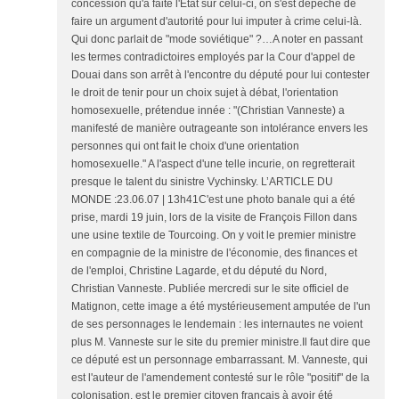
concession qu'a faite l'Etat sur celui-ci, on s'est dépêché de
faire un argument d'autorité pour lui imputer à crime celui-là.
Qui donc parlait de "mode soviétique" ?…A noter en passant
les termes contradictoires employés par la Cour d'appel de
Douai dans son arrêt à l'encontre du député pour lui contester
le droit de tenir pour un choix sujet à débat, l'orientation
homosexuelle, prétendue innée : "(Christian Vanneste) a
manifesté de manière outrageante son intolérance envers les
personnes qui ont fait le choix d'une orientation
homosexuelle." A l'aspect d'une telle incurie, on regretterait
presque le talent du sinistre Vychinsky. L’ARTICLE DU
MONDE :23.06.07 | 13h41C'est une photo banale qui a été
prise, mardi 19 juin, lors de la visite de François Fillon dans
une usine textile de Tourcoing. On y voit le premier ministre
en compagnie de la ministre de l'économie, des finances et
de l'emploi, Christine Lagarde, et du député du Nord,
Christian Vanneste. Publiée mercredi sur le site officiel de
Matignon, cette image a été mystérieusement amputée de l'un
de ses personnages le lendemain : les internautes ne voient
plus M. Vanneste sur le site du premier ministre.Il faut dire que
ce député est un personnage embarrassant. M. Vanneste, qui
est l'auteur de l'amendement contesté sur le rôle "positif" de la
colonisation, est le premier citoyen français à avoir été