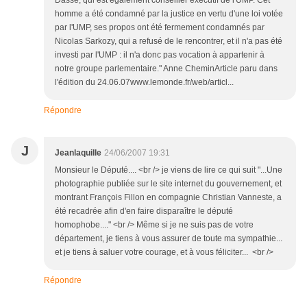
Dassé, qui est également conseiller exécutif de l'UMP. Cet
homme a été condamné par la justice en vertu d'une loi votée
par l'UMP, ses propos ont été fermement condamnés par
Nicolas Sarkozy, qui a refusé de le rencontrer, et il n'a pas été
investi par l'UMP : il n'a donc pas vocation à appartenir à
notre groupe parlementaire." Anne CheminArticle paru dans
l'édition du 24.06.07www.lemonde.fr/web/articl...
Répondre
J
Jeanlaquille
24/06/2007 19:31
Monsieur le Député.... <br /> je viens de lire ce qui suit "...Une
photographie publiée sur le site internet du gouvernement, et
montrant François Fillon en compagnie Christian Vanneste, a
été recadrée afin d'en faire disparaître le député
homophobe...." <br /> Même si je ne suis pas de votre
département, je tiens à vous assurer de toute ma sympathie...
et je tiens à saluer votre courage, et à vous féliciter... <br />
Répondre