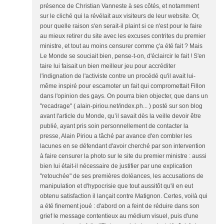
présence de Christian Vanneste à ses côtés, et notamment
sur le cliché qui la révélait aux visiteurs de leur website. Or,
pour quelle raison s'en serait-il plaint si ce n'est pour le faire
au mieux retirer du site avec les excuses contrites du premier
ministre, et tout au moins censurer comme ç'a été fait ? Mais
Le Monde se souciait bien, pense-t-on, d'éclaircir le fait ! S'en
taire lui faisait un bien meilleur jeu pour accréditer
l'indignation de l'activiste contre un procédé qu'il avait lui-
même inspiré pour escamoter un fait qui compromettait Fillon
dans l'opinion des gays. On pourra bien objecter, que dans un
"recadrage" ( alain-piriou.net/index.ph... ) posté sur son blog
avant l'article du Monde, qu’il savait dès la veille devoir être
publié, ayant pris soin personnellement de contacter la
presse, Alain Piriou a tâché par avance d'en combler les
lacunes en se défendant d'avoir cherché par son intervention
à faire censurer la photo sur le site du premier ministre : aussi
bien lui était-il nécessaire de justifier par une explication
"retouchée" de ses premières doléances, les accusations de
manipulation et d'hypocrisie que tout aussitôt qu'il en eut
obtenu satisfaction il lançait contre Matignon. Certes, voilà qui
a été finement joué : d'abord on a feint de réduire dans son
grief le message contentieux au médium visuel, puis d'une