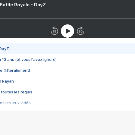
 Battle Royale - DayZ
 DayZ
 a 13 ans (et vous l'avez ignoré)
e (littéralement)
im Rayan
 toutes les règles
s les jeux vidéo
us choquant de Rockstar ? - Le scandale BULLY
e plus moche de Steam