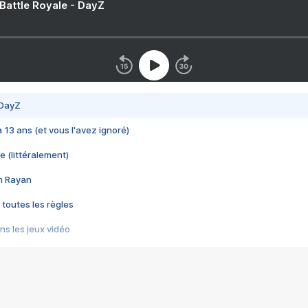
 Battle Royale - DayZ
 DayZ
 a 13 ans (et vous l'avez ignoré)
e (littéralement)
im Rayan
 toutes les règles
s les jeux vidéo
us choquant de Rockstar ? - Le scandale BULLY
e plus moche de Steam
du RÊVE tourne au CAUCHEMAR