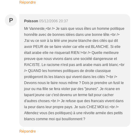
Répondre
P
Poisson
05/12/2006 20:37
Mr Vanneste,<br /> Je sais que vous êtes un homme politique
honnête avec de bonnes idées dans une bonne tête.<br />
J'ai vu ce soir à la télé une jeune blanche des cités qui dit
avoir PEUR de se faire violer car elle est BLANCHE. Si elle
était arabe elle ne risquerait RIEN !<br /> Quelle meilleure
preuve que nous vivons dans une société dangereuse et
RACISTE. Le racisme n'est pas anti arabe mais anti blanc.<br
/> QUAND les hommes politiques de droite classique
protègeront ils les blancs qui vivent dans les cités ?<br />
Devons nous le faire nous même ? Dois je prendre un fusil le
jour ou ma fille se fera violer par des "jeunes". Je ricane en
tapant jeune car c'est devenu un terme fait pour cacher
d'autres choses.<br /> Je refuse que des francais vivent dans
la peur dans leur propre pays. Je suis CHEZ MOI ici.<br />
Attendez vous (les politiques) à une révolte armée des petits
blancs comme moi qui bouillonnent ?
Répondre