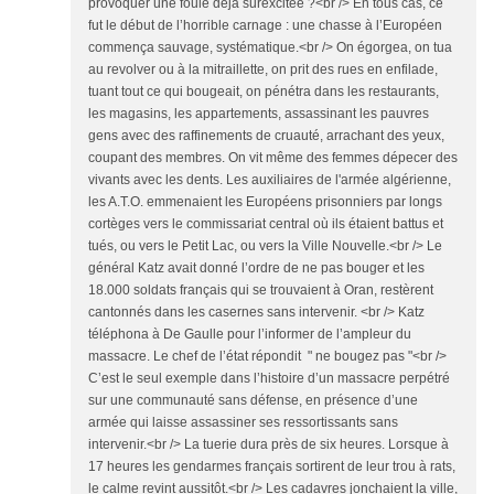
provoquer une foule déjà surexcitée ?<br /> En tous cas, ce
fut le début de l’horrible carnage : une chasse à l’Européen
commença sauvage, systématique.<br /> On égorgea, on tua
au revolver ou à la mitraillette, on prit des rues en enfilade,
tuant tout ce qui bougeait, on pénétra dans les restaurants,
les magasins, les appartements, assassinant les pauvres
gens avec des raffinements de cruauté, arrachant des yeux,
coupant des membres. On vit même des femmes dépecer des
vivants avec les dents. Les auxiliaires de l'armée algérienne,
les A.T.O. emmenaient les Européens prisonniers par longs
cortèges vers le commissariat central où ils étaient battus et
tués, ou vers le Petit Lac, ou vers la Ville Nouvelle.<br /> Le
général Katz avait donné l’ordre de ne pas bouger et les
18.000 soldats français qui se trouvaient à Oran, restèrent
cantonnés dans les casernes sans intervenir. <br /> Katz
téléphona à De Gaulle pour l’informer de l’ampleur du
massacre. Le chef de l’état répondit " ne bougez pas "<br />
C’est le seul exemple dans l’histoire d’un massacre perpétré
sur une communauté sans défense, en présence d’une
armée qui laisse assassiner ses ressortissants sans
intervenir.<br /> La tuerie dura près de six heures. Lorsque à
17 heures les gendarmes français sortirent de leur trou à rats,
le calme revint aussitôt.<br /> Les cadavres jonchaient la ville,