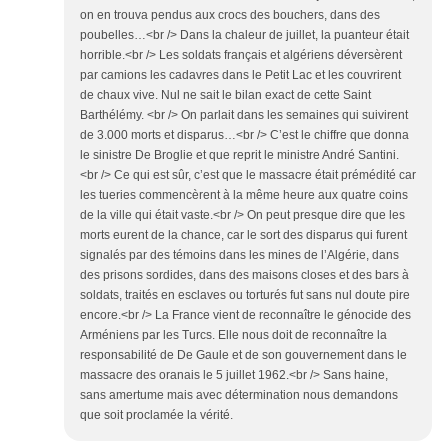
on en trouva pendus aux crocs des bouchers, dans des
poubelles…<br /> Dans la chaleur de juillet, la puanteur était
horrible.<br /> Les soldats français et algériens déversèrent
par camions les cadavres dans le Petit Lac et les couvrirent
de chaux vive. Nul ne sait le bilan exact de cette Saint
Barthélémy. <br /> On parlait dans les semaines qui suivirent
de 3.000 morts et disparus…<br /> C’est le chiffre que donna
le sinistre De Broglie et que reprit le ministre André Santini.
<br /> Ce qui est sûr, c’est que le massacre était prémédité car
les tueries commencèrent à la même heure aux quatre coins
de la ville qui était vaste.<br /> On peut presque dire que les
morts eurent de la chance, car le sort des disparus qui furent
signalés par des témoins dans les mines de l’Algérie, dans
des prisons sordides, dans des maisons closes et des bars à
soldats, traités en esclaves ou torturés fut sans nul doute pire
encore.<br /> La France vient de reconnaître le génocide des
Arméniens par les Turcs. Elle nous doit de reconnaître la
responsabilité de De Gaule et de son gouvernement dans le
massacre des oranais le 5 juillet 1962.<br /> Sans haine,
sans amertume mais avec détermination nous demandons
que soit proclamée la vérité.