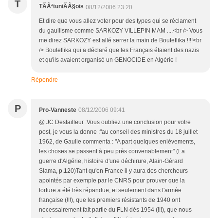
T
TÃÂªtuniÃÂ§ois
08/12/2006 23:20
Et dire que vous allez voter pour des types qui se réclament
du gaullisme comme SARKOZY VILLEPIN MAM ....<br /> Vous
me direz SARKOZY est allé serrer la main de Bouteflika !!!!<br
/> Bouteflika qui a déclaré que les Français étaient des nazis
et qu'ils avaient organisé un GENOCIDE en Algérie !
Répondre
P
Pro-Vanneste
08/12/2006 09:41
@ JC Destailleur :Vous oubliez une conclusion pour votre
post, je vous la donne :"au conseil des ministres du 18 juillet
1962, de Gaulle commenta : "A part quelques enlèvements,
les choses se passent à peu près convenablement".(La
guerre d'Algérie, histoire d'une déchirure, Alain-Gérard
Slama, p.120)Tant qu'en France il y aura des chercheurs
apointés par exemple par le CNRS pour prouver que la
torture a été très répandue, et seulement dans l'armée
française (!!!), que les premiers résistants de 1940 ont
necessairement fait partie du FLN dès 1954 (!!!), que nous